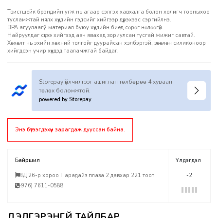
Твистшейк брэндийн угж нь агаар сэлгэх хавхалга болон холигч торныхоо
тусламжтай нялх хүүхдийн гэдсийг хийгээр дүүрэхээс сэргийлнэ.
BPA агуулаагүй материал буюу хүүхдийн биед сөрөг нөлөөгүй.
Найруулдаг сүүгээ хийгээд авч явахад зориулсан тусгай жижиг савтай.
Хөхөлт нь эхийн хөхний толгойг дуурайсан хэлбэртэй, зөөлөн силиконоор
хийгдсэн учир хүүхдэд тааламжтай байдаг.
Storepay үйлчилгээг ашиглан төлбөрөө 4 хуваан
төлөх боломжтой.
powered by Storepay
Энэ бүтээгдэхүүн зарагдаж дууссан байна.
Байршил
Үлдэгдэл
БЗД 26-р хороо Парадайз плаза 2 давхар 221 тоот
-2
(+976) 7611-0588