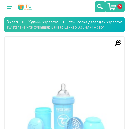
0
Эхлэл
Хүүхдийн хэрэгсэл
Угж, соска дагалдах хэрэгсэл
Twistshake Угж хуванцар цайвар цэнхэр 330мл /4+ сар/