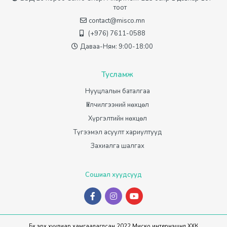
тоот
contact@misco.mn
(+976) 7611-0588
Даваа-Ням: 9:00-18:00
Тусламж
Нууцлалын баталгаа
Үйлчилгээний нөхцөл
Хүргэлтийн нөхцөл
Түгээмэл асуулт хариултууд
Захиалга шалгах
Сошиал хуудсууд
Бүх эрх хуулиар хамгаалагдсан 2022 Миско интернэшнл ХХК