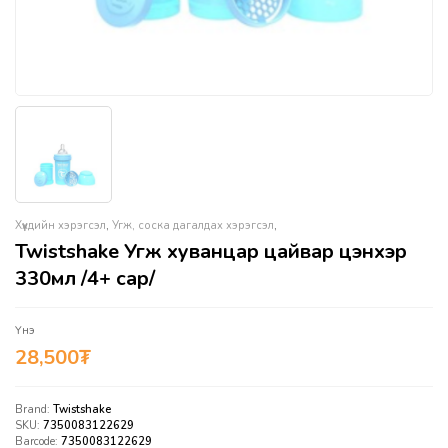
Хүүхдийн хэрэгсэл
,
Угж, соска дагалдах хэрэгсэл
,
Twistshake Угж хуванцар цайвар цэнхэр
330мл /4+ сар/
Үнэ
28,500
₮
Brand:
Twistshake
SKU:
7350083122629
Barcode:
7350083122629