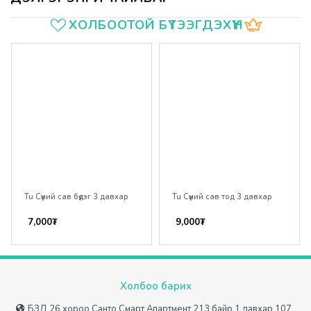
Үзүүлэлтүүд
ХОЛБООТОЙ БҮТЭЭГДЭХҮҮН
Tu Сүүний сав бүдэг 3 давхар
Tu Сүүний сав тод 3 давхар
7,000
₮
9,000
₮
Холбоо барих
БЗД 26 хороо Санто Смарт Апартмент 213 байр 1 давхар 107