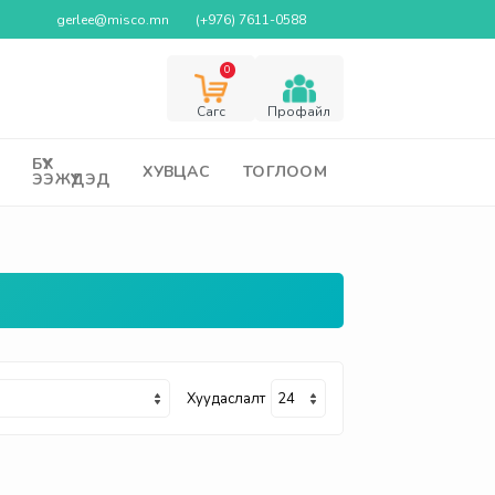
gerlee@misco.mn
(+976) 7611-0588
0
Cагс
Профайл
БҮХ
ХУВЦАС
ТОГЛООМ
ЭЭЖҮҮДЭД
Хуудаслалт