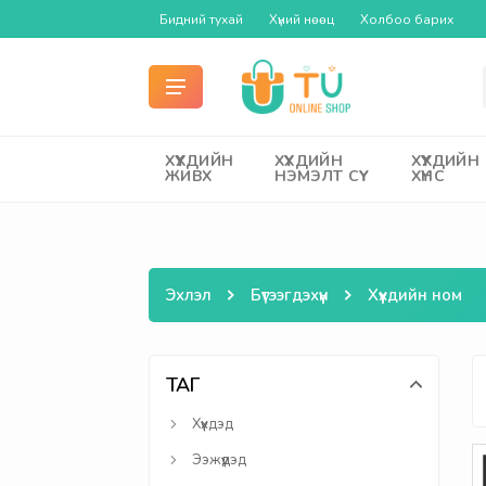
Бидний тухай
Хүний нөөц
Холбоо барих
ХҮҮХДИЙН
ХҮҮХДИЙН
ХҮҮХДИЙН
ЖИВХ
НЭМЭЛТ СҮҮ
ХҮНС
Эхлэл
Бүтээгдэхүүн
Хүүхдийн ном
ТАГ
Хүүхдэд
Ээжүүдэд