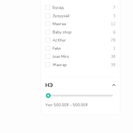
Бусад
7
Зузуухай
3
Мангаа
12
Baby shop
6
Az Khur
78
Fehn
1
Joan Miro
38
Жангар
39
ҮНЭ
Үнэ:
500.00
₮
–
500.00
₮