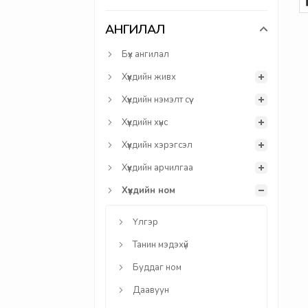
АНГИЛАЛ
Бүх ангилал
Хүүхдийн живх
Хүүхдийн нэмэлт сүү
Хүүхдийн хүнс
Хүүхдийн хэрэгсэл
Хүүхдийн арчилгаа
Хүүхдийн ном
Үлгэр
Танин мэдэхүй
Буддаг ном
Даавуун