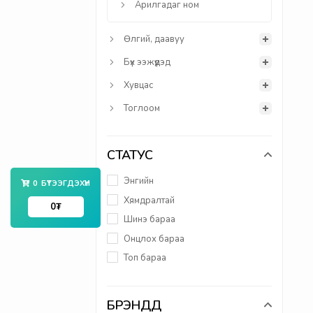
Арилгадаг ном
Өлгий, даавуу
Бүх ээжүүдэд
Хувцас
Тоглоом
СТАТУС
Энгийн
0
БҮТЭЭГДЭХҮҮН
Хямдралтай
0
₮
Шинэ бараа
Онцлох бараа
Топ бараа
БРЭНДҮҮД