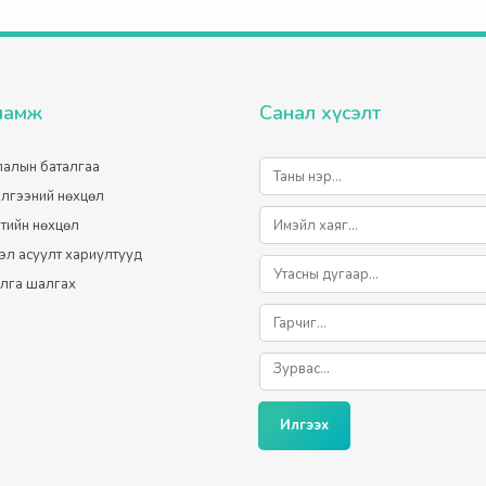
ламж
Санал хүсэлт
алын баталгаа
лгээний нөхцөл
лтийн нөхцөл
мэл асуулт хариултууд
лга шалгах
Илгээх