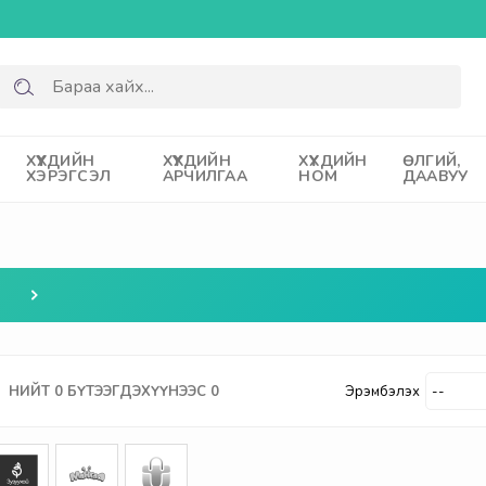
ХҮҮХДИЙН
ХҮҮХДИЙН
ХҮҮХДИЙН
ӨЛГИЙ,
ХЭРЭГСЭЛ
АРЧИЛГАА
НОМ
ДААВУУ
НИЙТ
0
БҮТЭЭГДЭХҮҮНЭЭС
0
Эрэмбэлэх