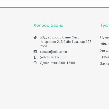
Холбоо барих
Тус
БЗД 26 хороо Санто Смарт
Нууцл
Апартмент 213 байр 1 давхар 107
Үйлчи
тоот
Хүргэ
contact@misco.mn
Түгээ
(+976) 7611-0588
Даваа-Ням: 9:00-18:00
Захиа