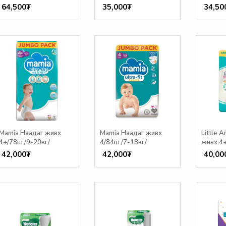
64,500₮
35,000₮
34,50
Mamia Наадаг живх
Mamia Наадаг живх
Little 
4+/78ш /9-20кг/
4/84ш /7-18кг/
живх 4+
42,000₮
42,000₮
40,00