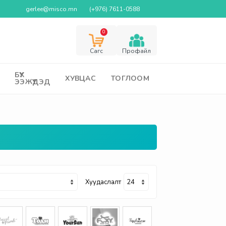
gerlee@misco.mn
(+976) 7611-0588
0
Cагс
Профайл
БҮХ
ХУВЦАС
ТОГЛООМ
ЭЭЖҮҮДЭД
Хуудаслалт