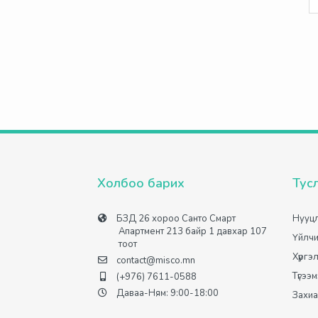
Холбоо барих
Тус
БЗД 26 хороо Санто Смарт
Нууцл
Апартмент 213 байр 1 давхар 107
Үйлчи
тоот
Хүргэ
contact@misco.mn
Түгээ
(+976) 7611-0588
Даваа-Ням: 9:00-18:00
Захиа