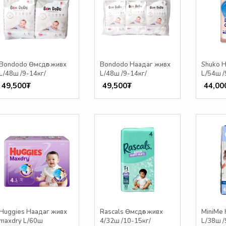
Bondodo Өмсдөг живх
Bondodo Наадаг живх
Shuko 
L/48ш /9-14кг/
L/48ш /9-14кг/
L/54ш /
49,500₮
49,500₮
44,00
Huggies Наадаг живх
Rascals Өмсдөг живх
MiniMe
maxdry L/60ш
4/32ш /10-15кг/
L/38ш /