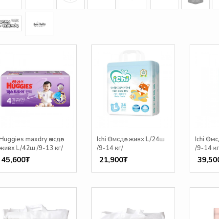
Huggies maxdry өмсдөг
Ichi Өмсдөг живх L/24ш
Ichi Өм
живх L/42ш /9-13 кг/
/9-14 кг/
/9-14 кг
45,600₮
21,900₮
39,50