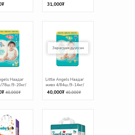
0₮
31,000₮
Зарагдаж дууссан
Angels Наадаг
Little Angels Наадаг
/78ш /9-20кг/
живх 4/84ш /9-14кг/
0₮
40,000₮
40,000₮
40,000₮