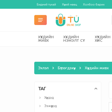
Бидний тухай
Хүний нөөц
Холбоо барих
ХҮҮХДИЙН
ХҮҮХДИЙН
ХҮҮХДИЙН
ЖИВХ
НЭМЭЛТ СҮҮ
ХҮНС
Эхлэл
Бүтээгдэхүүн
Хүүхдийн живх
ТАГ
Хүүхдэд
Ээжүүдэд