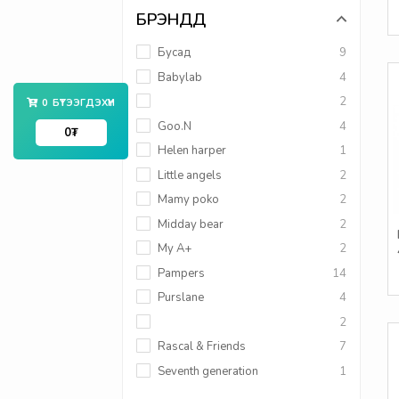
БРЭНДҮҮД
Бусад
9
Babylab
4
2
0
БҮТЭЭГДЭХҮҮН
Goo.N
4
0
₮
Helen harper
1
Little angels
2
Mamy poko
2
Midday bear
2
My A+
2
Pampers
14
Purslane
4
2
Rascal & Friends
7
Seventh generation
1
Softlove
2