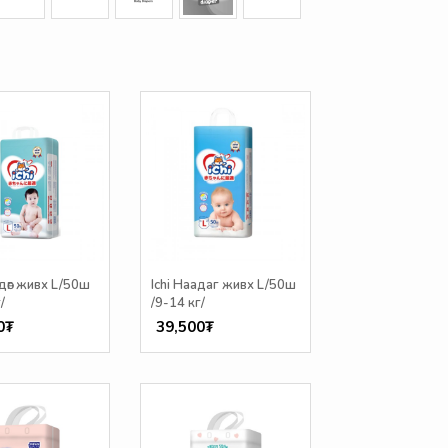
сдөг живх L/50ш
Ichi Наадаг живх L/50ш
/
/9-14 кг/
0₮
39,500₮