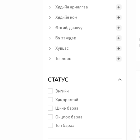
Хүүхдийн арчилгаа
Хүүхдийн ном
Өлгий, даавуу
Бүх ээжүүдэд
Хувцас
Тоглоом
СТАТУС
Энгийн
Хямдралтай
Шинэ бараа
Онцлох бараа
Топ бараа