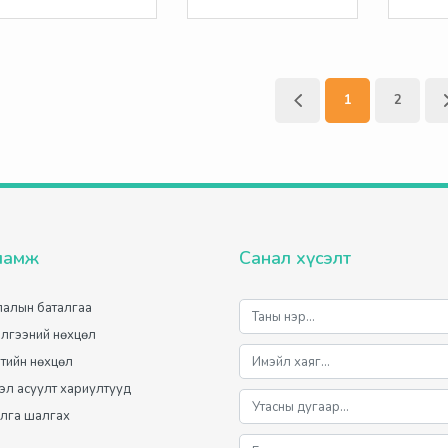
1
2
ламж
Санал хүсэлт
алын баталгаа
лгээний нөхцөл
лтийн нөхцөл
мэл асуулт хариултууд
лга шалгах