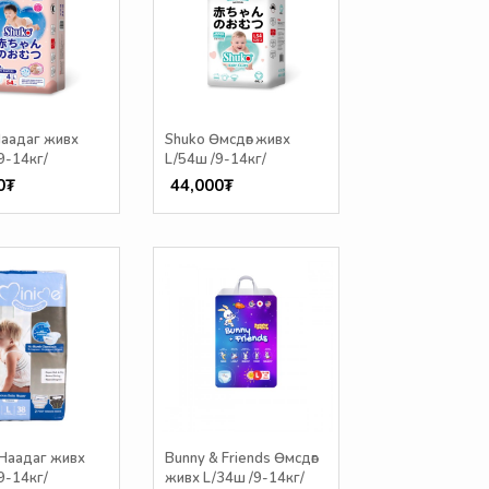
Наадаг живх
Shuko Өмсдөг живх
9-14кг/
L/54ш /9-14кг/
0₮
44,000₮
 Наадаг живх
Bunny & Friends Өмсдөг
9-14кг/
живх L/34ш /9-14кг/