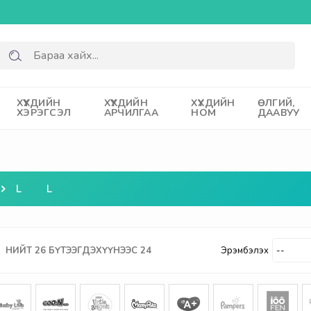
ХҮҮХДИЙН
ХҮҮХДИЙН
ХҮҮХДИЙН
ӨЛГИЙ,
ХЭРЭГСЭЛ
АРЧИЛГАА
НОМ
ДААВУУ
L
L
НИЙТ
26
БҮТЭЭГДЭХҮҮНЭЭС
24
Эрэмбэлэх