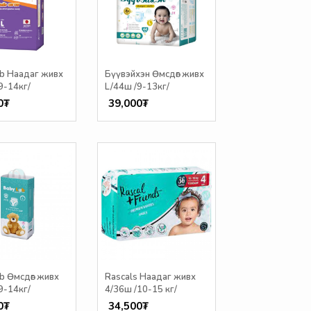
b Наадаг живх
Бүүвэйхэн Өмсдөг живх
9-14кг/
L/44ш /9-13кг/
0₮
39,000₮
b Өмсдөг живх
Rascals Наадаг живх
9-14кг/
4/36ш /10-15 кг/
0₮
34,500₮