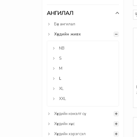
АНГИЛАЛ
Бүх ангилал
Хүүхдийн живх
NB
S
M
L
XL
XXL
Хүүхдийн нэмэлт сүү
Хүүхдийн хүнс
Хүүхдийн хэрэгсэл