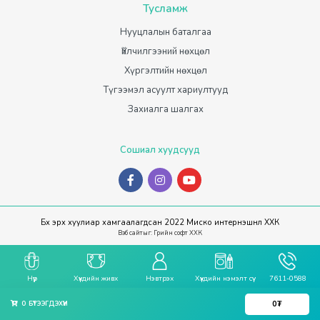
Тусламж
Нууцлалын баталгаа
Үйлчилгээний нөхцөл
Хүргэлтийн нөхцөл
Түгээмэл асуулт хариултууд
Захиалга шалгах
Сошиал хуудсууд
Бүх эрх хуулиар хамгаалагдсан 2022 Миско интернэшнл ХХК
Вэб сайт
ыг:
Грийн софт ХХК
Нүүр
Хүүхдийн живх
Нэвтрэх
Хүүхдийн нэмэлт сүү
7611-0588
0
₮
0
БҮТЭЭГДЭХҮҮН