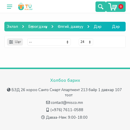
0
Эхлэл
Бүтээгдэхүүн
Өлгий, даавуу
Дэр
Дэр
Шүүлт
Холбоо барих
БЗД 26 хороо Санто Смарт Апартмент 213 байр 1 давхар 107
тоот
contact@misco.mn
(+976) 7611-0588
Даваа-Ням: 9:00-18:00