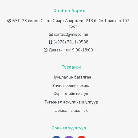
Холбоо барих
БЗД 26 хороо Санто Смарт Апартмент 213 байр 1 давхар 107
тоот
contact@misco.mn
(+976) 7611-0588
Даваа-Ням: 9:00-18:00
Тусламж
Нууцлалын баталгаа
Үйлчилгээний нөхцөл
Хүргэлтийн нөхцөл
Түгээмэл асуулт хариултууд
Захиалга шалгах
Сошиал хуудсууд