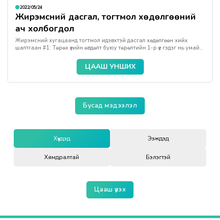
2022/05/24
Жирэмсний дасгал, тогтмол хөдөлгөөний
ач холбогдол
Жирэмсний хугацаанд тогтмол идэвхтэй дасгал хөдөлгөөн хийх
шалтгаан #1: Төрөх үеийн өвдөлт буюу төрөлтийн 1-р үе гэдэг нь умайн
жигд базлалт эхлэх үеэс савны амсар 10 хуруу нээгдэх хүртэл
үргэлжилдэг.
ЦААШ УНШИХ
Бусад мэдээлэл
хүүхдэд
ээжүүдэд
хямдралтай
бэлэгтэй
Цааш үзэх