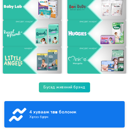
Бусад живхний брэнд
4 хувааж төлөх боломж
Хүслээ бүү түгж