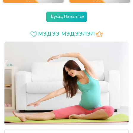
Бусад Нэмэлт сүү
МЭДЭЭ МЭДЭЭЛЭЛ