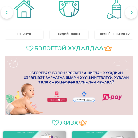
ГЭР АХУЙ
ХҮҮХДИЙН ЖИВХ
ХҮҮХДИЙН НЭМЭЛТ СҮҮ
БЭЛЭГТЭЙ ХУДАЛДАА
ЖИВХ