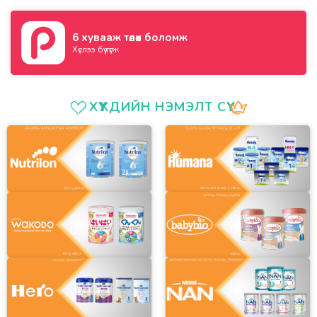
6 хувааж төлөх боломж
Хүслээ бүү түгж
ХҮҮХДИЙН НЭМЭЛТ СҮҮ