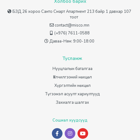
Холбоо барих
БЗД 26 хороо Санто Смарт Апартмент 213 байр 1 давхар 107
тоот
contact@misco.mn
(+976) 7611-0588
Даваа-Ням: 9:00-18:00
Тусламж
Нууцлалын баталгаа
Үйлчилгээний нөхцөл
Хүргэлтийн нөхцөл
Түгээмэл асуулт хариултууд
Захиалга шалгах
Сошиал хуудсууд