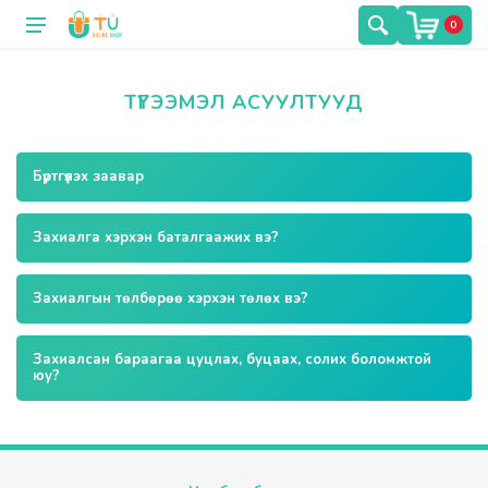
0
ТҮГЭЭМЭЛ АСУУЛТУУД
Бүртгүүлэх заавар
Захиалга хэрхэн баталгаажих вэ?
Захиалгын тѳлбѳрѳѳ хэрхэн тѳлѳх вэ?
Захиалсан бараагаа цуцлах, буцаах, солих боломжтой
юу?