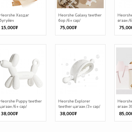
Heorshe Хаздаг
Heorshe Galaxy teether
Heorshe
бугуйвч
бор /6+ сар/
ягаан /6
15,000₮
75,000₮
75,00
Heorshe Puppy teether
Heorshe Explorer
Heorsh
цагаан /6+ сар/
teether цагаан /3+ сар/
ягаан 3
38,000₮
38,000₮
85,00