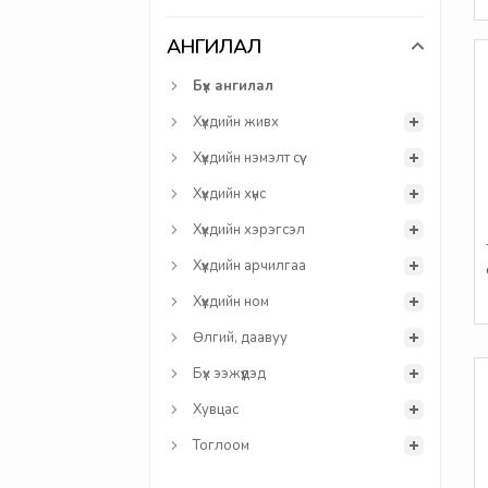
АНГИЛАЛ
Бүх ангилал
Хүүхдийн живх
Хүүхдийн нэмэлт сүү
Хүүхдийн хүнс
Хүүхдийн хэрэгсэл
Хүүхдийн арчилгаа
Хүүхдийн ном
Өлгий, даавуу
Бүх ээжүүдэд
Хувцас
Тоглоом