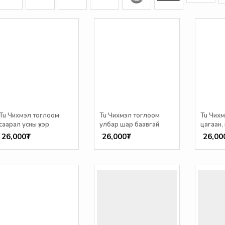
Tu Чихмэл тоглоом
Tu Чихмэл тоглоом
Tu Чих
саарал усны үхэр
улбар шар баавгай
цагаан,
26,000₮
26,000₮
26,00