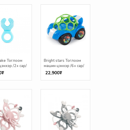
ake Тоглоом
Bright stars Тоглоом
цэнхэр /2+ сар/
машин цэнхэр /6+ сар/
0₮
22,900₮