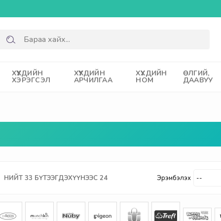
ХҮҮХДИЙН
ХҮҮХДИЙН
ХҮҮХДИЙН
ӨЛГИЙ,
ХЭРЭГСЭЛ
АРЧИЛГАА
НОМ
ДААВУУ
НИЙТ
33
БҮТЭЭГДЭХҮҮНЭЭС
24
Эрэмбэлэх