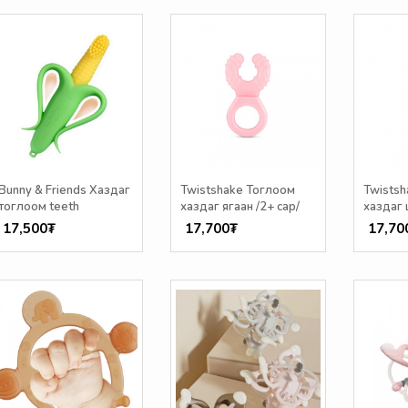
Bunny & Friends Хаздаг
Twistshake Тоглоом
Twistsh
тоглоом teeth
хаздаг ягаан /2+ сар/
хаздаг 
17,500₮
17,700₮
17,70