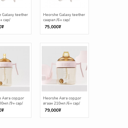
 Galaxy teether
Heorshe Galaxy teether
+ сар/
саарал /6+ сар/
0₮
75,000₮
e Аяга сордог
Heorshe Аяга сордог
00мл /9+ сар/
ягаан 210мл /6+ сар/
0₮
79,000₮