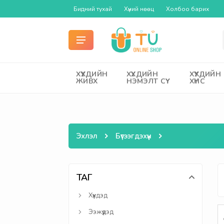
Бидний тухай
Хүний нөөц
Холбоо барих
ХҮҮХДИЙН
ХҮҮХДИЙН
ХҮҮХДИЙН
ЖИВХ
НЭМЭЛТ СҮҮ
ХҮНС
Эхлэл
Бүтээгдэхүүн
ТАГ
Хүүхдэд
Ээжүүдэд