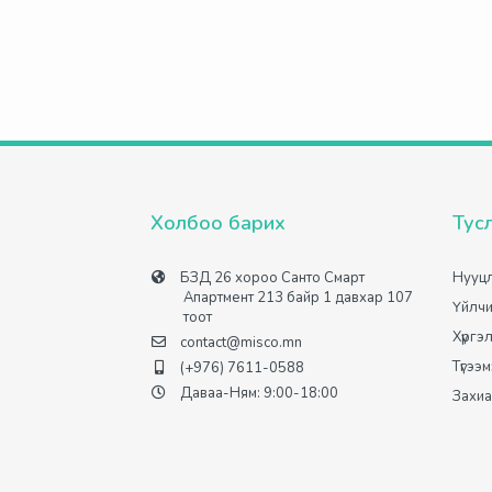
Холбоо барих
Тус
БЗД 26 хороо Санто Смарт
Нууцл
Апартмент 213 байр 1 давхар 107
Үйлчи
тоот
Хүргэ
contact@misco.mn
Түгээ
(+976) 7611-0588
Даваа-Ням: 9:00-18:00
Захиа