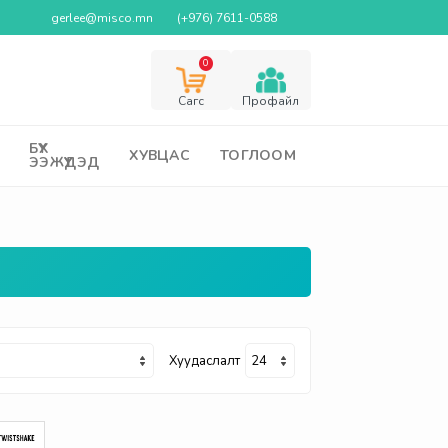
gerlee@misco.mn
(+976) 7611-0588
0
Cагс
Профайл
БҮХ
ХУВЦАС
ТОГЛООМ
ЭЭЖҮҮДЭД
Хуудаслалт