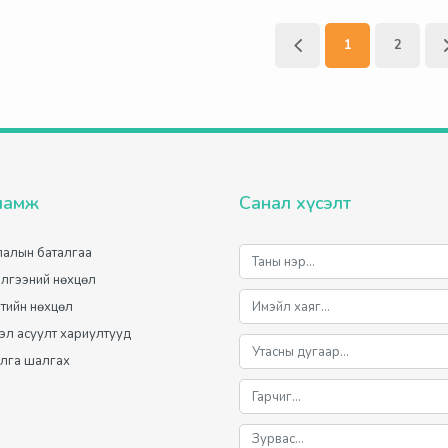
1
2
ламж
Санал хүсэлт
алын баталгаа
лгээний нөхцөл
лтийн нөхцөл
мэл асуулт хариултууд
лга шалгах