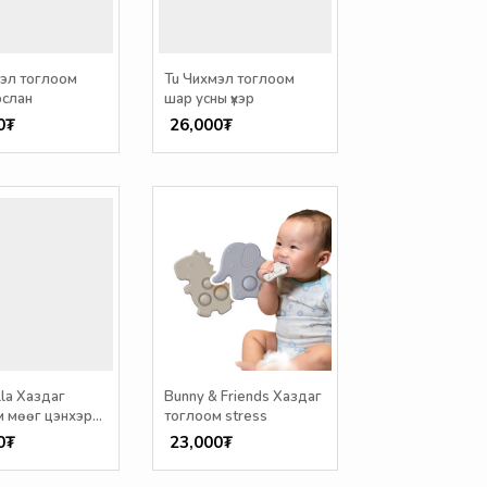
мэл тоглоом
Tu Чихмэл тоглоом
рслан
шар усны үхэр
0₮
26,000₮
la Хаздаг
Bunny & Friends Хаздаг
м мөөг цэнхэр
тоглоом stress
0₮
23,000₮