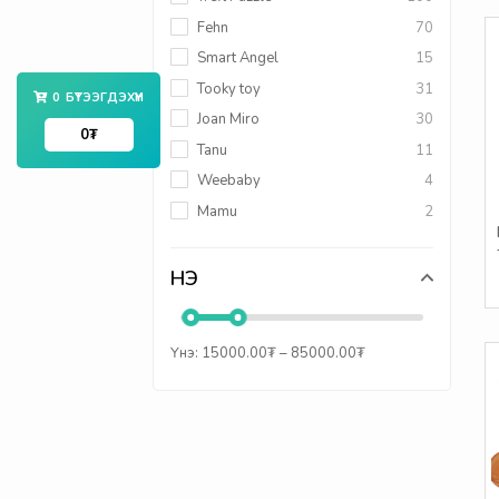
Fehn
70
Smart Angel
15
Tooky toy
31
0
БҮТЭЭГДЭХҮҮН
Joan Miro
30
0
₮
Tanu
11
Weebaby
4
Mamu
2
Bunny & Friends
2
Heorshe
11
ҮНЭ
Twistshake
2
Mombella
1
Үнэ:
15000.00
₮
–
85000.00
₮