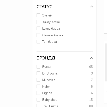
СТАТУС
Энгийн
Хямдралтай
Шинэ бараа
Онцлох бараа
Топ бараа
БРЭНДҮҮД
Бусад
65
Dr.Browns
3
Munchkin
7
Nuby
5
Pigeon
6
Baby shop
15
Trefl Puzzle
100