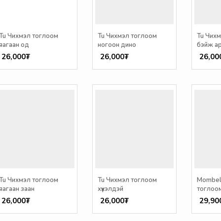
Tu Чихмэл тоглоом
Tu Чихмэл тоглоом
Tu Чих
яагаан од
ногоон дино
бэйж а
26,000₮
26,000₮
26,00
Tu Чихмэл тоглоом
Tu Чихмэл тоглоом
Mombel
яагаан заан
хүүхэлдэй
тоглоо
/3+ сар/
26,000₮
26,000₮
29,90