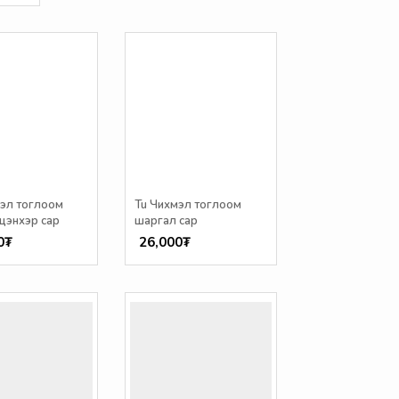
мэл тоглоом
Tu Чихмэл тоглоом
 цэнхэр сар
шаргал сар
0₮
26,000₮