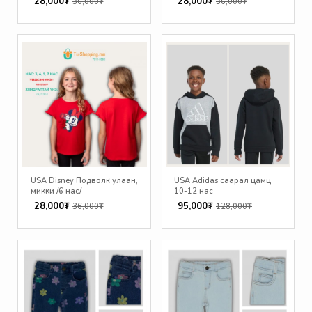
28,000₮
28,000₮
36,000₮
36,000₮
USA Disney Подволк улаан,
USA Adidas саарал цамц
микки /6 нас/
10-12 нас
28,000₮
95,000₮
36,000₮
128,000₮