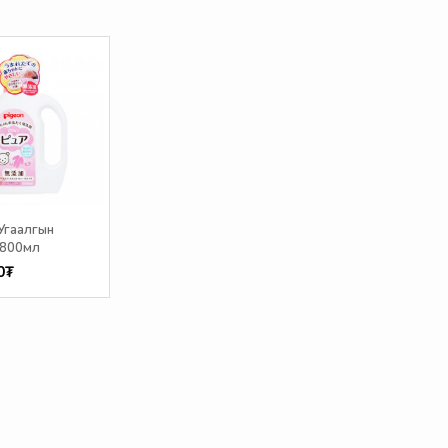
Угаалгын
 800мл
0₮