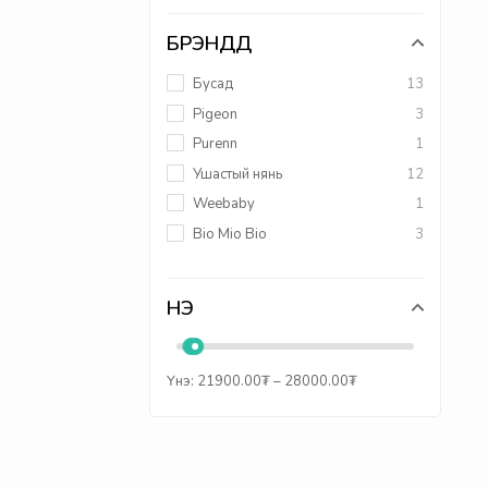
БРЭНДҮҮД
Бусад
13
Pigeon
3
Purenn
1
Ушастый нянь
12
Weebaby
1
Bio Mio Bio
3
ҮНЭ
Үнэ:
21900.00
₮
–
28000.00
₮