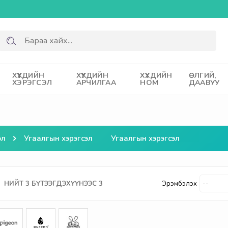
ХҮҮХДИЙН
ХҮҮХДИЙН
ХҮҮХДИЙН
ӨЛГИЙ,
ХЭРЭГСЭЛ
АРЧИЛГАА
НОМ
ДААВУУ
эл
Угаалгын хэрэгсэл
Угаалгын хэрэгсэл
НИЙТ
3
БҮТЭЭГДЭХҮҮНЭЭС
3
Эрэмбэлэх