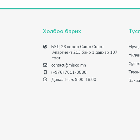
Холбоо барих
Тус
БЗД 26 хороо Санто Смарт
Нууцл
Апартмент 213 байр 1 давхар 107
Үйлчи
тоот
Хүргэ
contact@misco.mn
Түгээ
(+976) 7611-0588
Даваа-Ням: 9:00-18:00
Захиа