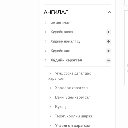
АНГИЛАЛ
Бүх ангилал
Хүүхдийн живх
Хүүхдийн нэмэлт сүү
Хүүхдийн хүнс
Хүүхдийн хэрэгсэл
Угж, соска дагалдах
хэрэгсэл
Хооллох хэрэгсэл
Ванн, усны хэрэгсэл
Бусад
Тэрэг, хоолны ширээ
Угаалгын хэрэгсэл