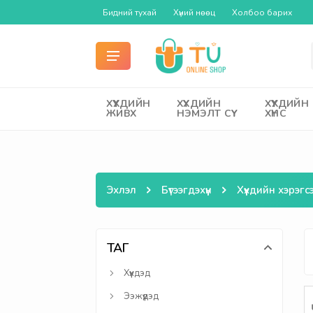
Бидний тухай
Хүний нөөц
Холбоо барих
ХҮҮХДИЙН
ХҮҮХДИЙН
ХҮҮХДИЙН
ЖИВХ
НЭМЭЛТ СҮҮ
ХҮНС
Эхлэл
Бүтээгдэхүүн
Хүүхдийн хэрэгс
ТАГ
Хүүхдэд
Ээжүүдэд