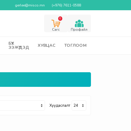
gerlee@misco.mn
(+976) 7611-0588
0
Cагс
Профайл
БҮХ
ХУВЦАС
ТОГЛООМ
ЭЭЖҮҮДЭД
Хуудаслалт