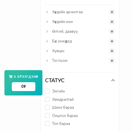
Хүүхдийн арчилгаа
Хүүхдийн ном
Өлгий, даавуу
Бүх ээжүүдэд
Хувцас
Тоглоом
0
БҮТЭЭГДЭХҮҮН
СТАТУС
0
₮
Энгийн
Хямдралтай
Шинэ бараа
Онцлох бараа
Топ бараа