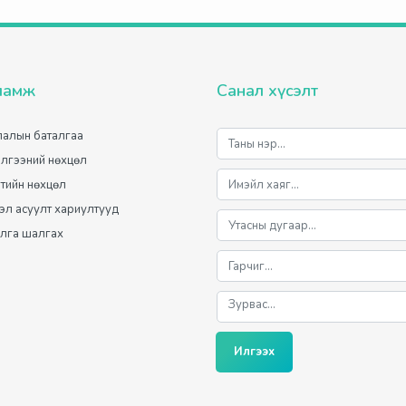
ламж
Санал хүсэлт
алын баталгаа
лгээний нөхцөл
лтийн нөхцөл
мэл асуулт хариултууд
лга шалгах
Илгээх