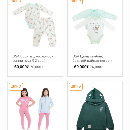
ШИНЭ
ШИНЭ
USA Боди, өмд хос ногоон,
USA Цамц хамбан,
винни пүүх /12 сар/
бодитой цайвар ногоон,
винни пүүх /12 сар/
60,000₮
60,000₮
76,000₮
76,000₮
ШИНЭ
ШИНЭ