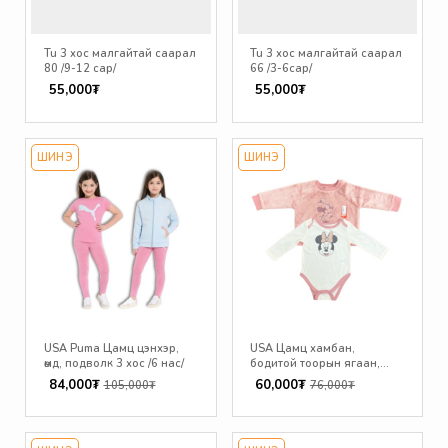
Tu 3 хос малгайтай саарал
Tu 3 хос малгайтай саарал
80 /9-12 сар/
66 /3-6сар/
55,000₮
55,000₮
ШИНЭ
ШИНЭ
USA Puma Цамц цэнхэр,
USA Цамц хамбан,
өмд, подволк 3 хос /6 нас/
бодитой тоорын ягаан,
микки /12 сар/
84,000₮
60,000₮
105,000₮
76,000₮