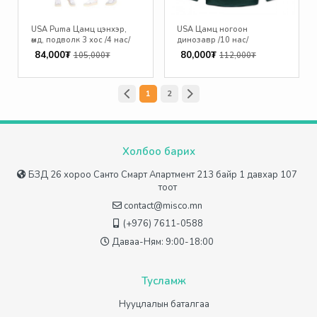
USA Puma Цамц цэнхэр,
USA Цамц ногоон
өмд, подволк 3 хос /4 нас/
динозавр /10 нас/
84,000₮
80,000₮
105,000₮
112,000₮
1
2
Холбоо барих
БЗД 26 хороо Санто Смарт Апартмент 213 байр 1 давхар 107
тоот
contact@misco.mn
(+976) 7611-0588
Даваа-Ням: 9:00-18:00
Тусламж
Нууцлалын баталгаа