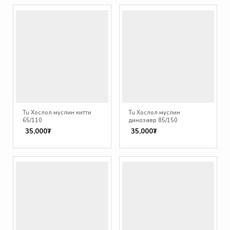
Tu Хослол муслин китти
Tu Хослол муслин
65/110
динозавр 85/150
35,000₮
35,000₮