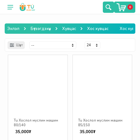
0
Эхлэл
Бүтээгдэхүүн
Хувцас
Хос хувцас
Хос хувца
Шүүлт
Tu Хослол муслин машин
Tu Хослол муслин машин
80/140
85/150
35,000₮
35,000₮