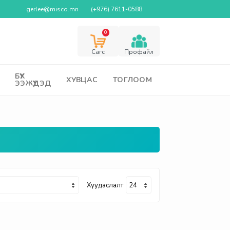
gerlee@misco.mn
(+976) 7611-0588
0
Cагс
Профайл
БҮХ
ХУВЦАС
ТОГЛООМ
ЭЭЖҮҮДЭД
Хуудаслалт