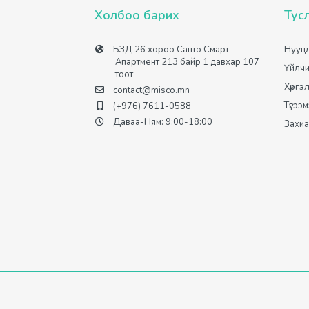
Холбоо барих
Тус
БЗД 26 хороо Санто Смарт
Нууцл
Апартмент 213 байр 1 давхар 107
Үйлчи
тоот
Хүргэ
contact@misco.mn
Түгээ
(+976) 7611-0588
Даваа-Ням: 9:00-18:00
Захиа