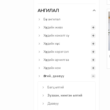
АНГИЛАЛ
Бүх ангилал
Хүүхдийн живх
Хүүхдийн нэмэлт сүү
Хүүхдийн хүнс
Хүүхдийн хэрэгсэл
Хүүхдийн арчилгаа
Хүүхдийн ном
Өлгий, даавуу
Багц өлгий
Зузаан, нимгэн өлгий
Даавуу