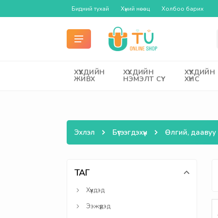
Бидний тухай
Хүний нөөц
Холбоо барих
ХҮҮХДИЙН
ХҮҮХДИЙН
ХҮҮХДИЙН
ЖИВХ
НЭМЭЛТ СҮҮ
ХҮНС
Эхлэл
Бүтээгдэхүүн
Өлгий, даавуу
ТАГ
Хүүхдэд
Ээжүүдэд