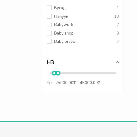
Бусад
1
Намуун
13
Babyworld
2
Baby shop
3
Baby bravo
7
ҮНЭ
Үнэ:
25000.00
₮
–
45000.00
₮