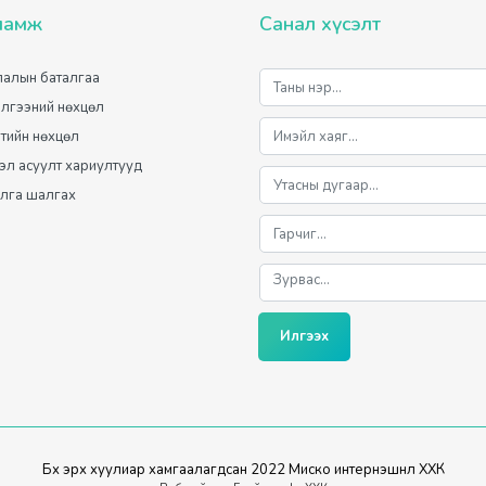
ламж
Санал хүсэлт
алын баталгаа
лгээний нөхцөл
лтийн нөхцөл
мэл асуулт хариултууд
лга шалгах
Илгээх
Бүх эрх хуулиар хамгаалагдсан 2022 Миско интернэшнл ХХК