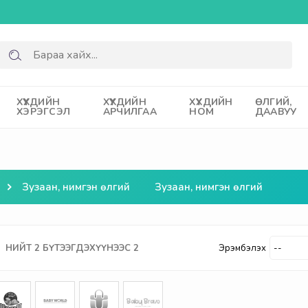
ХҮҮХДИЙН
ХҮҮХДИЙН
ХҮҮХДИЙН
ӨЛГИЙ,
ХЭРЭГСЭЛ
АРЧИЛГАА
НОМ
ДААВУУ
Зузаан, нимгэн өлгий
Зузаан, нимгэн өлгий
НИЙТ
2
БҮТЭЭГДЭХҮҮНЭЭС
2
Эрэмбэлэх