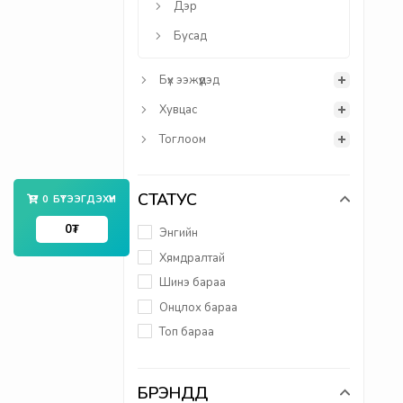
Дэр
Бусад
Бүх ээжүүдэд
Хувцас
Тоглоом
СТАТУС
0
БҮТЭЭГДЭХҮҮН
0
₮
Энгийн
Хямдралтай
Шинэ бараа
Онцлох бараа
Топ бараа
БРЭНДҮҮД