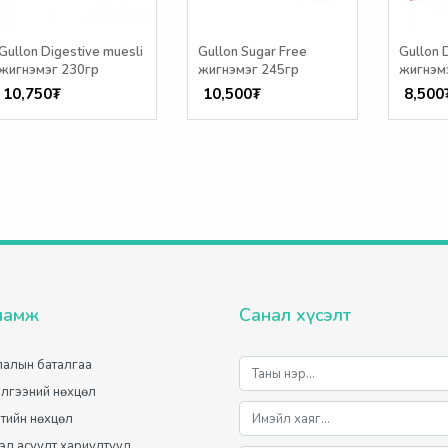
Gullon Digestive muesli
Gullon Sugar Free
Gullon D
жигнэмэг 230гр
жигнэмэг 245гр
жигнэм
10,750₮
10,500₮
8,500
ламж
Санал хүсэлт
алын баталгаа
лгээний нөхцөл
лтийн нөхцөл
мэл асуулт хариултууд