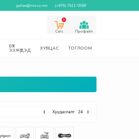
gerlee@misco.mn
(+976) 7611-0588
0
Cагс
Профайл
БҮХ
ХУВЦАС
ТОГЛООМ
ЭЭЖҮҮДЭД
Хуудаслалт