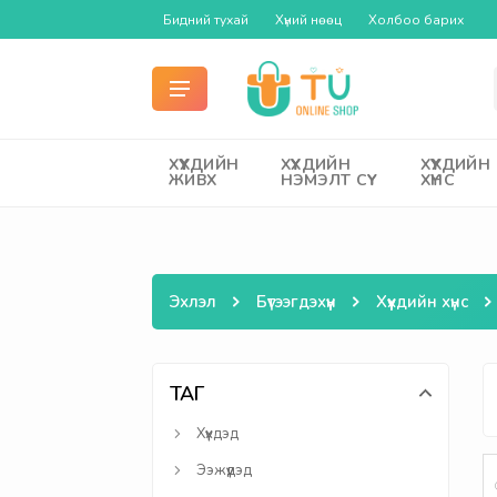
Бидний тухай
Хүний нөөц
Холбоо барих
ХҮҮХДИЙН
ХҮҮХДИЙН
ХҮҮХДИЙН
ЖИВХ
НЭМЭЛТ СҮҮ
ХҮНС
Эхлэл
Бүтээгдэхүүн
Хүүхдийн хүнс
ТАГ
Хүүхдэд
Ээжүүдэд