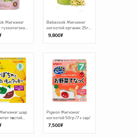
ok Жигнэмэг
Bebecook Жигнэмэг
 гүзээлзгэнэ
ногоотой органик 25г
+ сар/
/7+ сар/
₮
9,800₮
 Жигнэмэг шар
Pigeon Жигнэмэг
мтат төмстэй
ногоотой 50гр /7+ сар/
+ сар/
₮
7,500₮