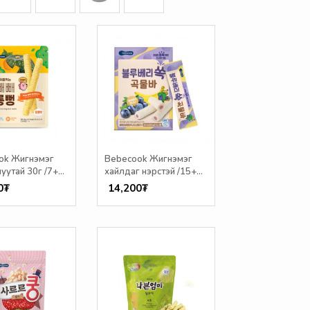
ok Жигнэмэг
Bebecook Жигнэмэг
уутай 30г /7+
хайлдаг нэрстэй /15+
сар/
0₮
14,200₮