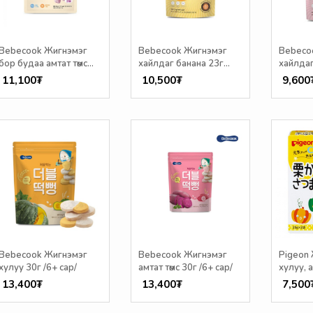
Bebecook Жигнэмэг
Bebecook Жигнэмэг
Bebeco
бор будаа амтат төмс
хайлдаг банана 23г
хайлдаг
30г /7+ сар/
/12+ сар/
23г /12
11,100₮
10,500₮
9,600
Bebecook Жигнэмэг
Bebecook Жигнэмэг
Pigeon
хулуу 30г /6+ сар/
амтат төмс 30г /6+ сар/
хулуу, а
25гр /9
13,400₮
13,400₮
7,500