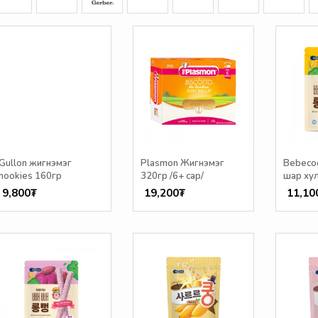
Gullon жигнэмэг
Plasmon Жигнэмэг
Bebeco
hookies 160гр
320гр /6+ сар/
шар хул
сар/
9,800₮
19,200₮
11,10