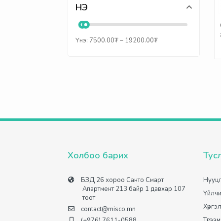
ҮНЭ
Үнэ:
7500.00
₮
–
19200.00
₮
Холбоо барих
Тус
БЗД 26 хороо Санто Смарт
Нууцл
Апартмент 213 байр 1 давхар 107
Үйлчи
тоот
Хүргэ
contact@misco.mn
Түгээ
(+976) 7611-0588