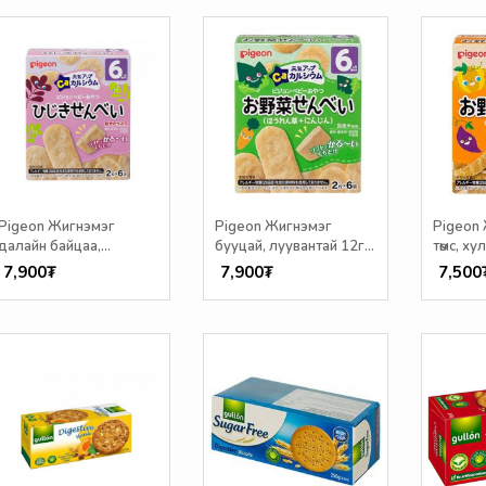
Pigeon Жигнэмэг
Pigeon Жигнэмэг
Pigeon 
далайн байцаа,
бууцай, луувантай 12гр
төмс, ху
будаатай 12гр /6+ сар/
/6+ сар/
сар/
7,900₮
7,900₮
7,500