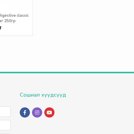
igestive classic
эг 250гр
₮
Сошиал хуудсууд