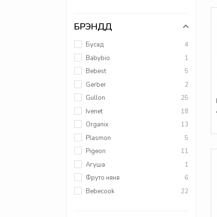
БРЭНДҮҮД
Бусад
4
Babybio
1
Bebest
5
Gerber
2
Gullon
25
Ivenet
18
Organix
13
Plasmon
5
Pigeon
11
Агуша
1
Фруто няня
6
Bebecook
22