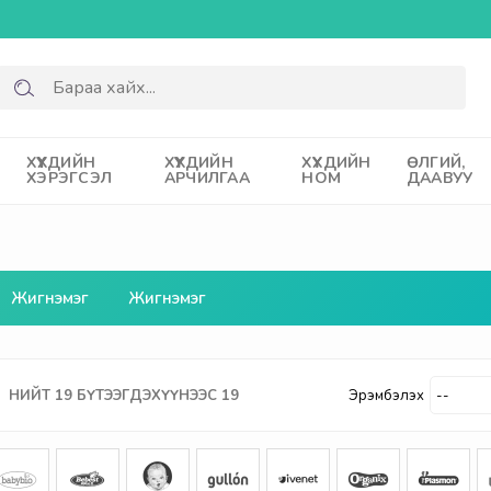
ХҮҮХДИЙН
ХҮҮХДИЙН
ХҮҮХДИЙН
ӨЛГИЙ,
ХЭРЭГСЭЛ
АРЧИЛГАА
НОМ
ДААВУУ
Жигнэмэг
Жигнэмэг
НИЙТ
19
БҮТЭЭГДЭХҮҮНЭЭС
19
Эрэмбэлэх