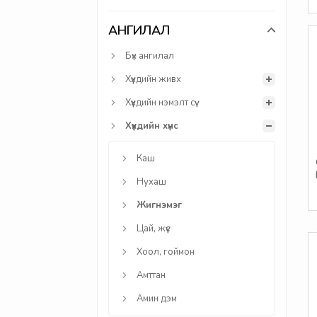
АНГИЛАЛ
Бүх ангилал
Хүүхдийн живх
Хүүхдийн нэмэлт сүү
Хүүхдийн хүнс
Каш
Нухаш
Жигнэмэг
Цай, жүүс
Хоол, гоймон
Амттан
Амин дэм