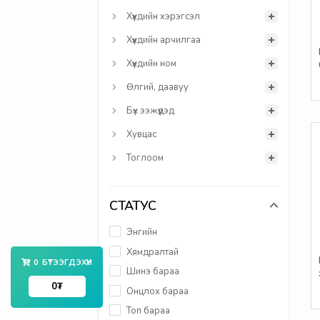
Хүүхдийн хэрэгсэл
Хүүхдийн арчилгаа
Хүүхдийн ном
Өлгий, даавуу
Бүх ээжүүдэд
Хувцас
Тоглоом
СТАТУС
Энгийн
Хямдралтай
0
БҮТЭЭГДЭХҮҮН
Шинэ бараа
0
₮
Онцлох бараа
Топ бараа