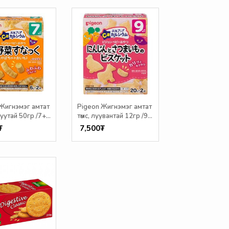
Жигнэмэг амтат
Pigeon Жигнэмэг амтат
луутай 50гр /7+
төмс, луувантай 12гр /9+
сар/
₮
7,500₮