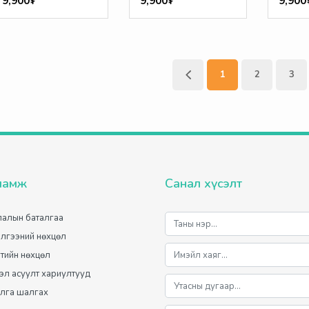
9,900₮
9,900₮
9,900
1
2
3
ламж
Санал хүсэлт
алын баталгаа
лгээний нөхцөл
лтийн нөхцөл
мэл асуулт хариултууд
лга шалгах