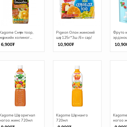
Kagome Смүүти тоор,
Pigeon Олон жимсний
Фруто 
жүржийн холимог
шүүс 125г*3ш /6+ сар/
эрдэнэ
330мл
гүзээлз
6,900₮
10,900₮
10,90
сар/
Kagome Шүүс оригнал
Kagome Шүүс манго
Kagome 
ногоо жимс 720мл
720мл
ногоо 