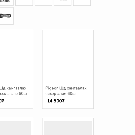
Шүд хамгаалах
Pigeon Шүд хамгаалах
үзээлзгэнэ 60ш
чихэр алим 60ш
0₮
14,500₮