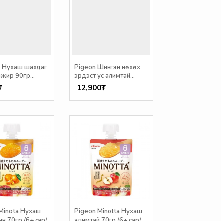
o Нухаш шахдаг
Pigeon Шингэн нөхөх
нжир 90гр
эрдэст ус алимтай
125мл*3ш /6+сар/
₮
12,900₮
Minota Нухаш
Pigeon Minotta Нухаш
н 70гр /6+ сар/
алимтай 70гр /6+ сар/