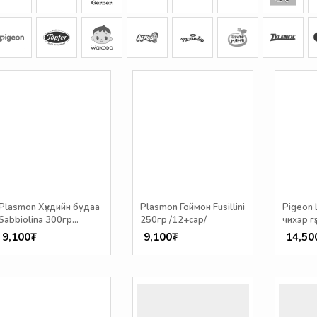
Plasmon Хүүхдийн будаа
Plasmon Гоймон Fusillini
Pigeon 
Sabbiolina 300гр
250гр /12+сар/
чихэр г
/6+сар/
9,100₮
9,100₮
14,50