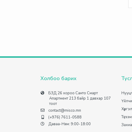
Холбоо барих
Тус
БЗД 26 хороо Санто Смарт
Нууцл
Апартмент 213 байр 1 давхар 107
Үйлчи
тоот
Хүргэ
contact@misco.mn
Түгээ
(+976) 7611-0588
Даваа-Ням: 9:00-18:00
Захиа