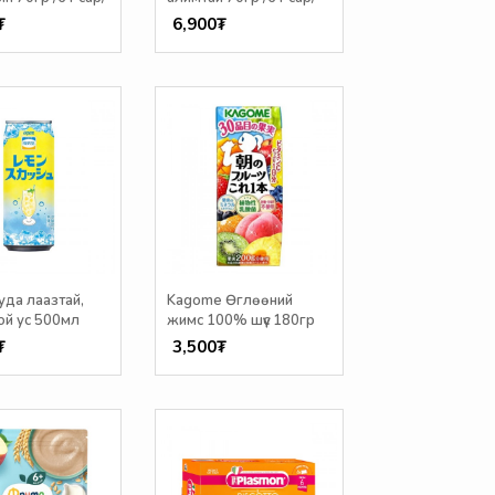
₮
6,900₮
да лаазтай,
Kagome Өглөөний
ой ус 500мл
жимс 100% шүүс 180гр
₮
3,500₮