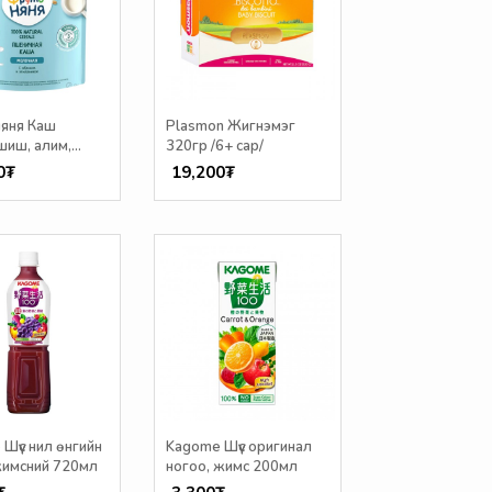
няня Каш
Plasmon Жигнэмэг
шиш, алим,
320гр /6+ сар/
гэнэ 200гр /6+
0₮
19,200₮
Шүүс нил өнгийн
Kagome Шүүс оригинал
жимсний 720мл
ногоо, жимс 200мл