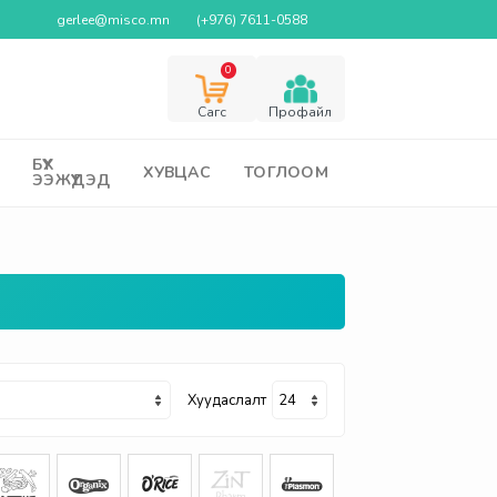
gerlee@misco.mn
(+976) 7611-0588
0
Cагс
Профайл
БҮХ
ХУВЦАС
ТОГЛООМ
ЭЭЖҮҮДЭД
Хуудаслалт