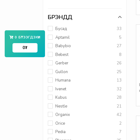
БРЭНДҮҮД
Бусад
33
Aptamil
5
0
БҮТЭЭГДЭХҮҮН
Babybio
27
0
₮
Bebest
8
Gerber
26
Gullon
25
Humana
13
Ivenet
32
Kubus
28
Nestle
21
Organix
42
Orice
2
Pedia
7