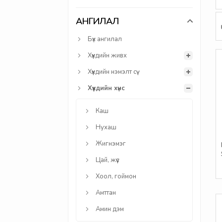
АНГИЛАЛ
Бүх ангилал
Хүүхдийн живх
Хүүхдийн нэмэлт сүү
Хүүхдийн хүнс
Каш
Нухаш
Жигнэмэг
Цай, жүүс
Хоол, гоймон
Амттан
Амин дэм