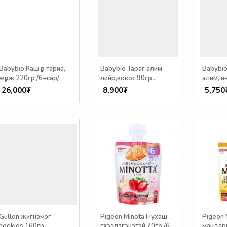
Babybio Каш үр тариа,
Babybio Тараг алим,
Babybi
жүрж 220гр /6+сар/
лийр,кокос 90гр
алим, и
/6+сар/
/6+сар/
26,000₮
8,900₮
5,750
Gullon жигнэмэг
Pigeon Minota Нухаш
Pigeon 
hookies 160гр
гүзээлзгэнэтэй 70гр /6+
мандари