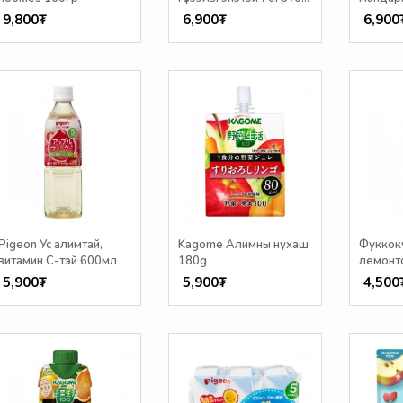
сар/
9,800₮
6,900₮
6,900
Pigeon Ус алимтай,
Kagome Алимны нухаш
Фуккоку
витамин С-тэй 600мл
180g
лемонт
5,900₮
5,900₮
4,500