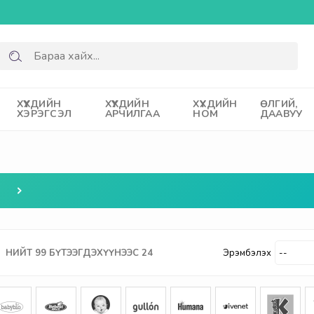
ХҮҮХДИЙН
ХҮҮХДИЙН
ХҮҮХДИЙН
ӨЛГИЙ,
ХЭРЭГСЭЛ
АРЧИЛГАА
НОМ
ДААВУУ
НИЙТ
99
БҮТЭЭГДЭХҮҮНЭЭС
24
Эрэмбэлэх