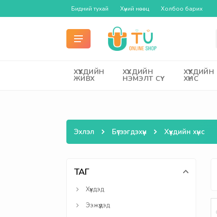
Бидний тухай
Хүний нөөц
Холбоо барих
ХҮҮХДИЙН
ХҮҮХДИЙН
ХҮҮХДИЙН
ЖИВХ
НЭМЭЛТ СҮҮ
ХҮНС
Эхлэл
Бүтээгдэхүүн
Хүүхдийн хүнс
ТАГ
Хүүхдэд
Ээжүүдэд