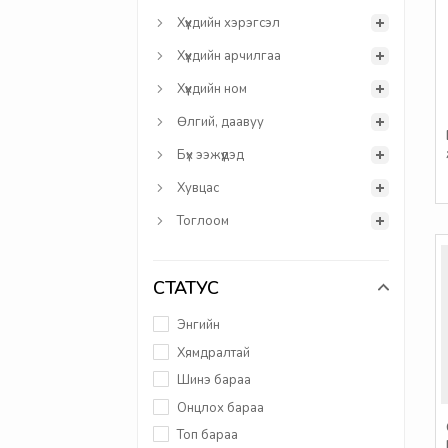
Хүүхдийн хэрэгсэл
Хүүхдийн арчилгаа
Хүүхдийн ном
Өлгий, даавуу
Бүх ээжүүдэд
Хувцас
Тоглоом
СТАТУС
Энгийн
Хямдралтай
Шинэ бараа
Онцлох бараа
Топ бараа