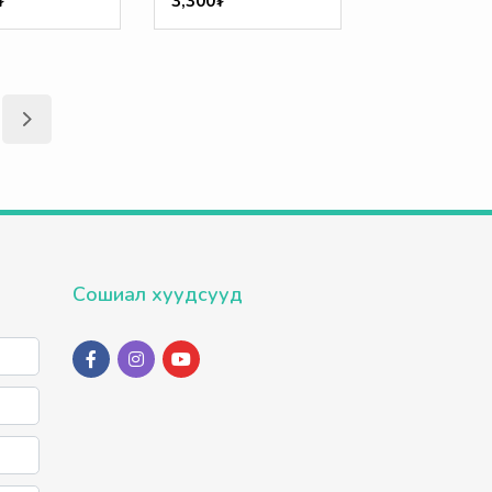
₮
3,300₮
Сошиал хуудсууд