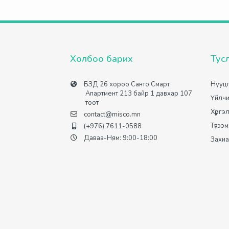
Холбоо барих
Тус
БЗД 26 хороо Санто Смарт
Нууцл
Апартмент 213 байр 1 давхар 107
Үйлчи
тоот
Хүргэ
contact@misco.mn
Түгээ
(+976) 7611-0588
Даваа-Ням: 9:00-18:00
Захиа