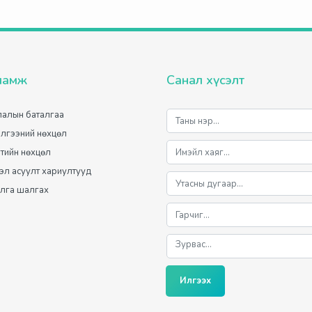
ламж
Санал хүсэлт
алын баталгаа
лгээний нөхцөл
лтийн нөхцөл
мэл асуулт хариултууд
лга шалгах
Илгээх