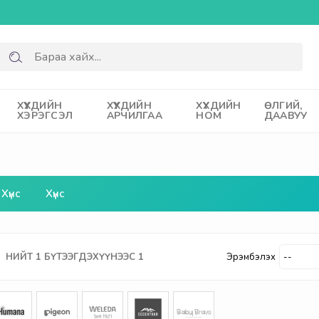
ХҮҮХДИЙН
ХҮҮХДИЙН
ХҮҮХДИЙН
ӨЛГИЙ,
ХЭРЭГСЭЛ
АРЧИЛГАА
НОМ
ДААВУУ
Хүнс
Хүнс
НИЙТ
1
БҮТЭЭГДЭХҮҮНЭЭС
1
Эрэмбэлэх