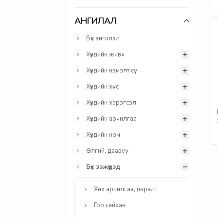
АНГИЛАЛ
Бүх ангилал
Хүүхдийн живх
Хүүхдийн нэмэлт сүү
Хүүхдийн хүнс
Хүүхдийн хэрэгсэл
Хүүхдийн арчилгаа
Хүүхдийн ном
Өлгий, даавуу
Бүх ээжүүдэд
Хөх арчилгаа, язралт
Гоо сайхан