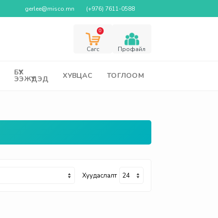
gerlee@misco.mn
(+976) 7611-0588
0
Cагс
Профайл
БҮХ
ХУВЦАС
ТОГЛООМ
ЭЭЖҮҮДЭД
Хуудаслалт