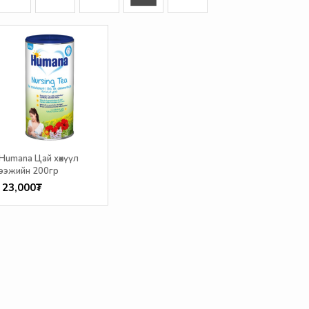
Humana Цай хөхүүл
ээжийн 200гр
23,000₮