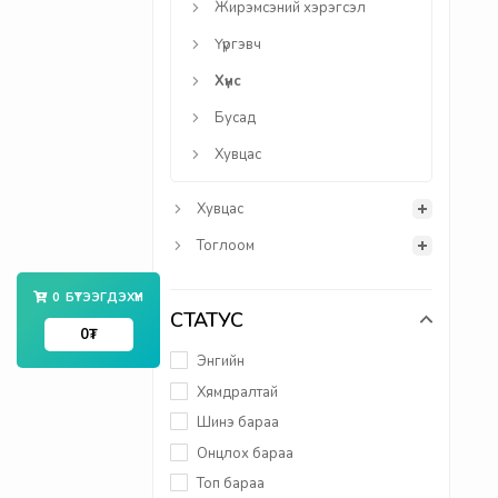
Жирэмсэний хэрэгсэл
Үүргэвч
Хүнс
Бусад
Хувцас
Хувцас
Тоглоом
0
БҮТЭЭГДЭХҮҮН
СТАТУС
0
₮
Энгийн
Хямдралтай
Шинэ бараа
Онцлох бараа
Топ бараа