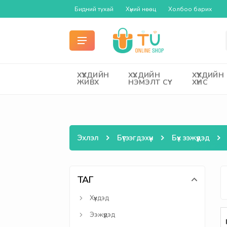
Бидний тухай
Хүний нөөц
Холбоо барих
ХҮҮХДИЙН
ХҮҮХДИЙН
ХҮҮХДИЙН
ЖИВХ
НЭМЭЛТ СҮҮ
ХҮНС
Эхлэл
Бүтээгдэхүүн
Бүх ээжүүдэд
ТАГ
Хүүхдэд
Ээжүүдэд