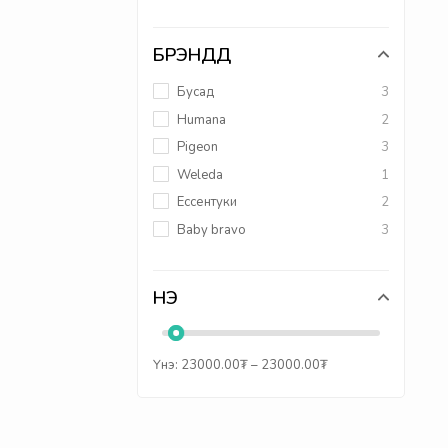
БРЭНДҮҮД
Бусад
3
Humana
2
Pigeon
3
Weleda
1
Ессентуки
2
Baby bravo
3
ҮНЭ
Үнэ:
23000.00
₮
–
23000.00
₮