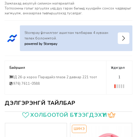
Зажлахад аюулгүй силикон материалтай
Тоглоомны голыг эргүүлэх үед дуу гарах бөгөөд хүүхдийн сонсох чадварыг
хөгжүүлж, анхаарлаа төвлөрүүлэхэд тусалдаг.
Storepay үйлчилгээг ашиглан төлбөрөө 4 хуваан
төлөх боломжтой.
powered by Storepay
Байршил
Үлдэгдэл
БЗД 26-р хороо Парадайз плаза 2 давхар 221 тоот
1
(+976) 7611-0588
Үзүүлэлтүүд
ХОЛБООТОЙ БҮТЭЭГДЭХҮҮН
ШИНЭ