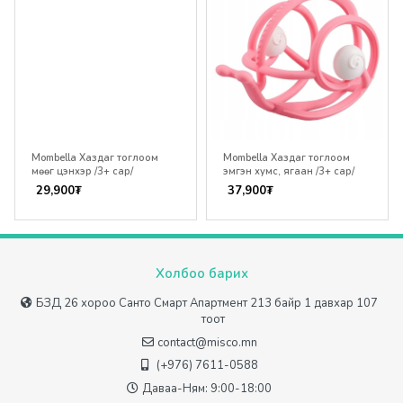
Mombella Хаздаг тоглоом
Mombella Хаздаг тоглоом
мөөг цэнхэр /3+ сар/
эмгэн хумс, ягаан /3+ сар/
29,900
₮
37,900
₮
Холбоо барих
БЗД 26 хороо Санто Смарт Апартмент 213 байр 1 давхар 107
тоот
contact@misco.mn
(+976) 7611-0588
Даваа-Ням: 9:00-18:00