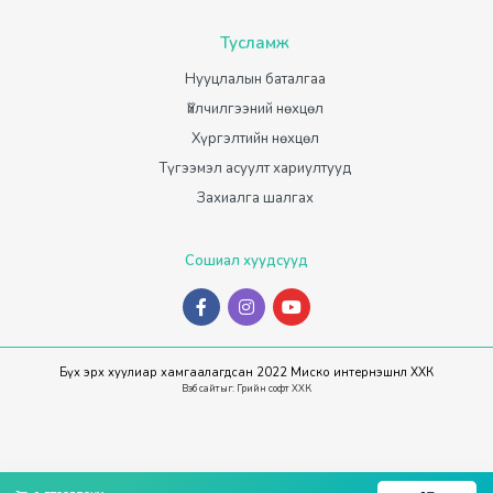
Тусламж
Нууцлалын баталгаа
Үйлчилгээний нөхцөл
Хүргэлтийн нөхцөл
Түгээмэл асуулт хариултууд
Захиалга шалгах
Сошиал хуудсууд
Бүх эрх хуулиар хамгаалагдсан 2022 Миско интернэшнл ХХК
Вэб сайт
ыг:
Грийн софт ХХК