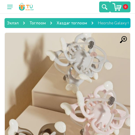
0
Эхлэл
Тоглоом
Хаздаг тоглоом
Heorshe Galaxy teet