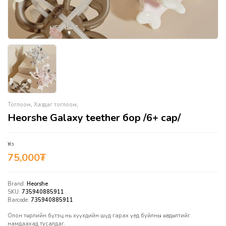
Тоглоом
,
Хаздаг тоглоом
,
Heorshe Galaxy teether бор /6+ сар/
Үнэ
75,000
₮
Brand:
Heorshe
SKU:
735940885911
Barcode:
735940885911
Олон төрлийн бүтэц нь хүүхдийн шүд гарах үед буйлны өвдөлтийг
намдаахад тусалдаг.