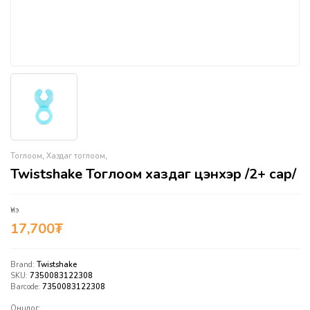
Тоглоом
,
Хаздаг тоглоом
,
Twistshake Тоглоом хаздаг цэнхэр /2+ сар/
Үнэ
17,700
₮
Brand:
Twistshake
SKU:
7350083122308
Barcode:
7350083122308
Онцлог: