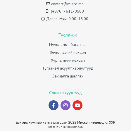
contact@misco.mn
(+976) 7611-0588
Даваа-Ням: 9:00-18:00
Тусламж
Нууцлалын баталгаа
Үйлчилгээний нөхцөл
Хүргэлтийн нөхцөл
Түгээмэл асуулт хариултууд
Захиалга шалгах
Сошиал хуудсууд
Бүх эрх хуулиар хамгаалагдсан 2022 Миско интернэшнл ХХК
Вэб сайт
ыг:
Грийн софт ХХК