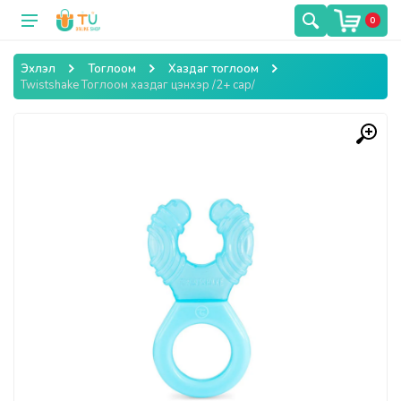
0
Эхлэл
Тоглоом
Хаздаг тоглоом
Twistshake Тоглоом хаздаг цэнхэр /2+ сар/