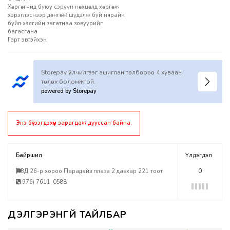
Хөргөгчид буюу сэрүүн нөхцөлд хөргөж
хэрэглэснээр дөнгөж шүдэлж буй нярайн
буйл хэсгийн загатнаа зовуурийг
багасгана
Гарт эвтэйхэн
Storepay үйлчилгээг ашиглан төлбөрөө 4 хуваан
төлөх боломжтой.
powered by Storepay
Энэ бүтээгдэхүүн зарагдаж дууссан байна.
Байршил
Үлдэгдэл
БЗД 26-р хороо Парадайз плаза 2 давхар 221 тоот
0
(+976) 7611-0588