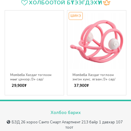
Үзүүлэлтүүд
ХОЛБООТОЙ БҮТЭЭГДЭХҮҮН
ШИНЭ
Mombella Хаздаг тоглоом
Mombella Хаздаг тоглоом
мөөг цэнхэр /3+ сар/
эмгэн хумс, ягаан /3+ сар/
29,900
₮
37,900
₮
Холбоо барих
БЗД 26 хороо Санто Смарт Апартмент 213 байр 1 давхар 107
тоот