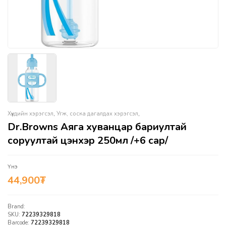
Хүүхдийн хэрэгсэл
,
Угж, соска дагалдах хэрэгсэл
,
Dr.Browns Аяга хуванцар бариултай
соруултай цэнхэр 250мл /+6 сар/
Үнэ
44,900
₮
Brand:
SKU:
72239329818
Barcode:
72239329818