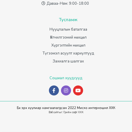
Даваа-Ням: 9:00-18:00
Тусламж
Нууцлалын баталгаа
Үйлчилгээний нөхцөл
Хүргэлтийн нөхцөл
Түгээмэл асуулт хариултууд
Захиалга шалгах
Сошиал хуудсууд
Бүх эрх хуулиар хамгаалагдсан 2022 Миско интернэшнл ХХК
Вэб сайт
ыг:
Грийн софт ХХК