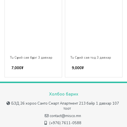
Tu Сүүний сав бүдэг 3 давхар
Tu Сүүний сав тод 3 давхар
7,000
₮
9,000
₮
Холбоо барих
БЗД 26 хороо Санто Смарт Апартмент 213 байр 1 давхар 107
тоот
contact@misco.mn
(+976) 7611-0588