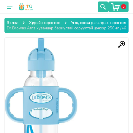
0
Эхлэл
Хүүхдийн хэрэгсэл
Угж, соска дагалдах хэрэгсэл
Dr.Browns Аяга хуванцар бариултай соруултай цэнхэр 250мл /+6 сар