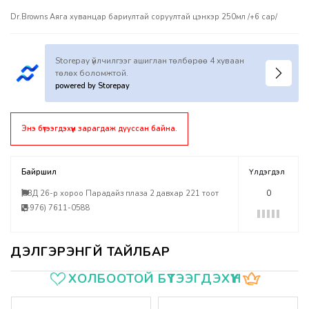
Dr.Browns Аяга хуванцар бариултай соруултай цэнхэр 250мл /+6 сар/
Storepay үйлчилгээг ашиглан төлбөрөө 4 хуваан
төлөх боломжтой.
powered by Storepay
Энэ бүтээгдэхүүн зарагдаж дууссан байна.
Байршил
Үлдэгдэл
БЗД 26-р хороо Парадайз плаза 2 давхар 221 тоот
0
(+976) 7611-0588
Үзүүлэлтүүд
ХОЛБООТОЙ БҮТЭЭГДЭХҮҮН