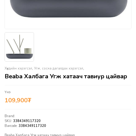
Хүүхдийн хэрэгсэл
,
Угж, соска дагалдах хэрэгсэл
,
Beaba Халбага Угж хатаач тавиур цайвар
Үнэ
109,900
₮
Brand:
SKU:
3384349117320
Barcode:
3384349117320
Beaba Халбага Угж хатаач тавиур цайвар