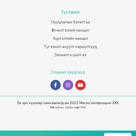
Тусламж
Нууцлалын баталгаа
Үйлчилгээний нөхцөл
Хүргэлтийн нөхцөл
Түгээмэл асуулт хариултууд
Захиалга шалгах
Сошиал хуудсууд
Бүх эрх хуулиар хамгаалагдсан 2022 Миско интернэшнл ХХК
Вэб сайт
ыг:
Грийн софт ХХК