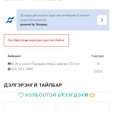
Storepay үйлчилгээг ашиглан төлбөрөө 4 хуваан
төлөх боломжтой.
powered by Storepay
Энэ бүтээгдэхүүн зарагдаж дууссан байна.
Байршил
Үлдэгдэл
БЗД 26-р хороо Парадайз плаза 2 давхар 221 тоот
0
(+976) 7611-0588
Үзүүлэлтүүд
ХОЛБООТОЙ БҮТЭЭГДЭХҮҮН