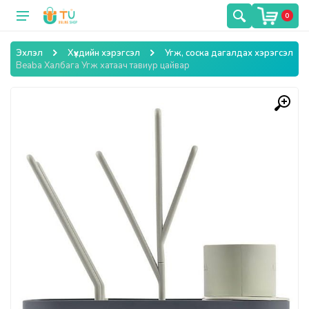
0
Эхлэл
Хүүхдийн хэрэгсэл
Угж, соска дагалдах хэрэгсэл
Beaba Халбага Угж хатаач тавиур цайвар