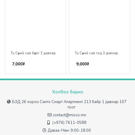
Tu Сүүний сав бүдэг 3 давхар
Tu Сүүний сав тод 3 давхар
7,000
₮
9,000
₮
Холбоо барих
БЗД 26 хороо Санто Смарт Апартмент 213 байр 1 давхар 107
тоот
contact@misco.mn
(+976) 7611-0588
Даваа-Ням: 9:00-18:00