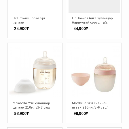
Dr.Browns Соска зүүлт
Dr.Browns Аяга хуванцар
яагаан
бариултай соруултай
цэнхэр 250мл /+6 сар/
24,900₮
44,900₮
Mombella Угж хуванцар
Mombella Угж силикон
цагаан 210мл /3-6 сар/
ягаан 210мл /3-6 сар/
98,900₮
98,900₮