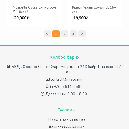
Mombella Соска сэт ногоон
Pigeon Угжны хөхөлт 3L 15+
/0-18сар/
сар
29,900₮
19,900₮
1
2
3
Холбоо барих
БЗД 26 хороо Санто Смарт Апартмент 213 байр 1 давхар 107
тоот
contact@misco.mn
(+976) 7611-0588
Даваа-Ням: 9:00-18:00
Тусламж
Нууцлалын баталгаа
Үйлчилгээний нөхцөл