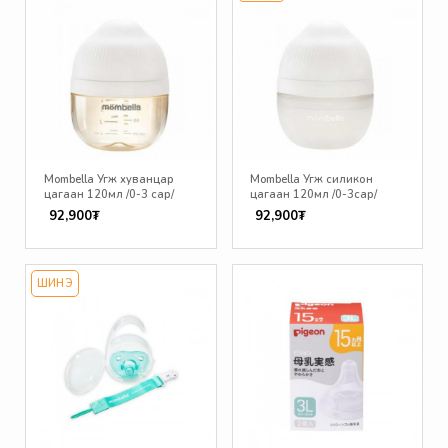
Mombella Угж хуванцар
Mombella Угж силикон
цагаан 120мл /0-3 сар/
цагаан 120мл /0-3сар/
92,900₮
92,900₮
ШИНЭ