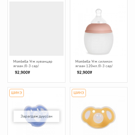
Mombella Угж хуванцар
Mombella Угж силикон
ягаан /0-3 сар/
ягаан 120мл /0-3 сар/
92,900₮
92,900₮
ШИНЭ
ШИНЭ
Зарагдаж дууссан