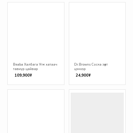
Beaba Халбага Угж хатаач
Dr.Browns Соска зүүлт
тавиур цайвар
цэнхэр
109,900₮
24,900₮