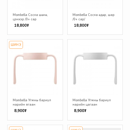
Mombella Соска шөнө,
Mombella Соска өдөр, шар
цэнхэр /0+ сар
/0+ сар/
18,800₮
18,800₮
ШИНЭ
Mombella Угжны бариул
Mombella Угжны бариул
нарийн ягаан
нарийн цагаан
8,900₮
8,900₮