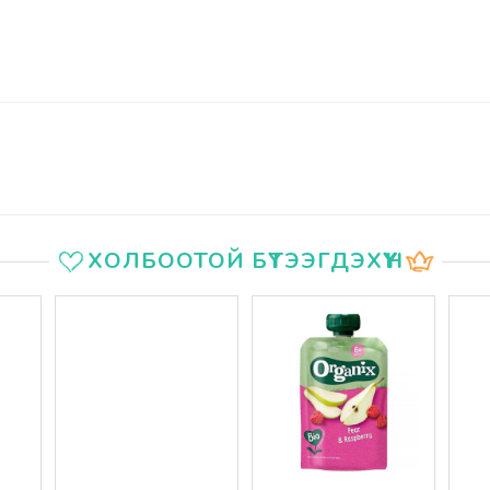
ХОЛБООТОЙ БҮТЭЭГДЭХҮҮН