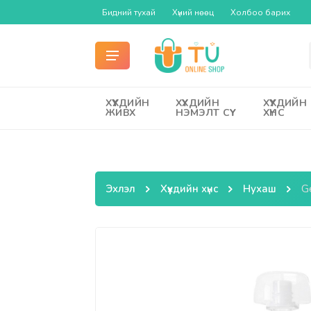
Бидний тухай
Хүний нөөц
Холбоо барих
ХҮҮХДИЙН
ХҮҮХДИЙН
ХҮҮХДИЙН
ЖИВХ
НЭМЭЛТ СҮҮ
ХҮНС
Эхлэл
Хүүхдийн хүнс
Нухаш
Ge