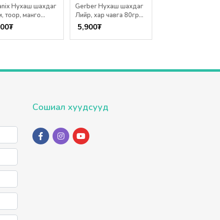
anix Нухаш шахдаг
Gerber Нухаш шахдаг
Bebecook Нухаш 
, тоор, манго
Лийр, хар чавга 80гр
төмс 80г /6+ сар/
р /12+ сар/
/6+ сар/
900
₮
5,900
₮
7,650
₮
Сошиал хуудсууд