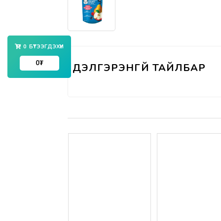
0
БҮТЭЭГДЭХҮҮН
0
₮
Үзүүлэлтүүд