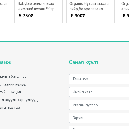
хдаг
Babybio алим инжир
Organix Нухаш шахдаг
Org
жимсний нухаш 90гр
лийр,бөөрөлзгөнө
алим
6+сар
100гр /6+ сар/
100г
5,750
₮
8,900
₮
8,
ламж
Санал хүсэлт
алын баталгаа
лгээний нөхцөл
лтийн нөхцөл
мэл асуулт хариултууд
лга шалгах