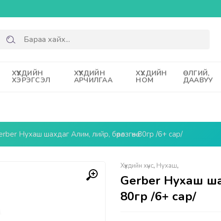
ХҮҮХДИЙН
ХҮҮХДИЙН
ХҮҮХДИЙН
ӨЛГИЙ,
ХЭРЭГСЭЛ
АРЧИЛГАА
НОМ
ДААВУУ
rber Нухаш шахдаг Алим, лийр, бөөрөлзгөнө 80гр /6+ сар/
Хүүхдийн хүнс
,
Нухаш
,
Gerber Нухаш шахд
80гр /6+ сар/