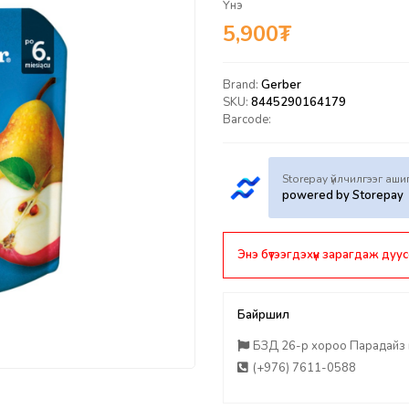
Үнэ
5,900
₮
Brand:
Gerber
SKU:
8445290164179
Barcode:
Storepay үйлчилгээг аш
powered by Storepay
Энэ бүтээгдэхүүн зарагдаж дуус
Байршил
БЗД 26-р хороо Парадайз п
(+976) 7611-0588