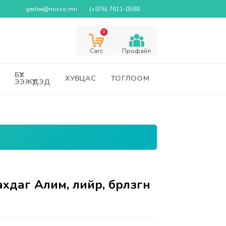
gerlee@misco.mn
(+976) 7611-0588
0
Cагс
Профайл
БҮХ
ХУВЦАС
ТОГЛООМ
ЭЭЖҮҮДЭД
аг Алим, лийр, бөөрөлзгөнө