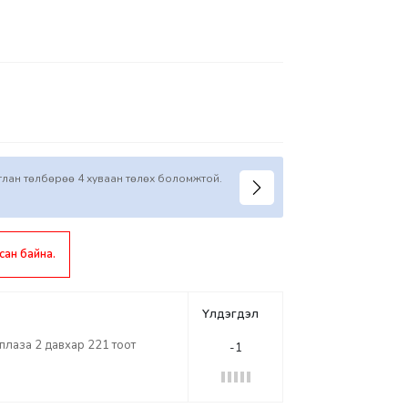
иглан төлбөрөө 4 хуваан төлөх боломжтой.
сан байна.
Үлдэгдэл
лаза 2 давхар 221 тоот
-1