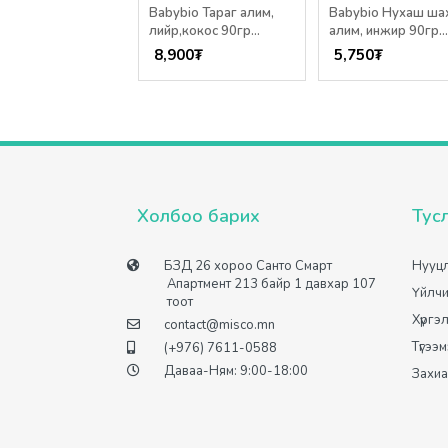
nix Нухаш шахдаг
Babybio Тараг алим,
Babybio Нухаш ша
, бөөрөлзгөнө,
лийр,кокос 90гр
алим, инжир 90гр
 100гр /12+сар/
/6+сар/
/6+сар/
00
₮
8,900
₮
5,750
₮
Холбоо барих
Тус
БЗД 26 хороо Санто Смарт
Нууцл
Апартмент 213 байр 1 давхар 107
Үйлчи
тоот
Хүргэ
contact@misco.mn
Түгээ
(+976) 7611-0588
Даваа-Ням: 9:00-18:00
Захиа