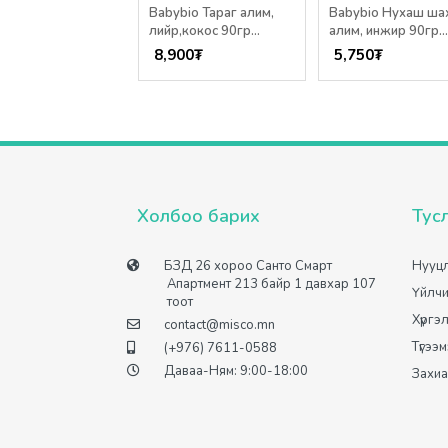
nix Нухаш шахдаг
Babybio Тараг алим,
Babybio Нухаш ша
, бөөрөлзгөнө,
лийр,кокос 90гр
алим, инжир 90гр
 100гр /12+сар/
/6+сар/
/6+сар/
00
₮
8,900
₮
5,750
₮
Холбоо барих
Тус
БЗД 26 хороо Санто Смарт
Нууцл
Апартмент 213 байр 1 давхар 107
Үйлчи
тоот
Хүргэ
contact@misco.mn
Түгээ
(+976) 7611-0588
Даваа-Ням: 9:00-18:00
Захиа