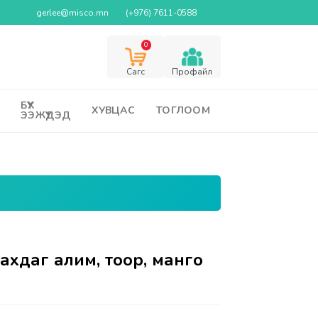
gerlee@misco.mn
(+976) 7611-0588
0
Cагс
Профайл
БҮХ
ХУВЦАС
ТОГЛООМ
ЭЭЖҮҮДЭД
ахдаг алим, тоор, манго