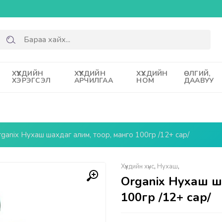
ХҮҮХДИЙН
ХҮҮХДИЙН
ХҮҮХДИЙН
ӨЛГИЙ,
ХЭРЭГСЭЛ
АРЧИЛГАА
НОМ
ДААВУУ
rganix Нухаш шахдаг алим, тоор, манго 100гр /12+ сар/
Хүүхдийн хүнс
,
Нухаш
,
Organix Нухаш ш
100гр /12+ сар/