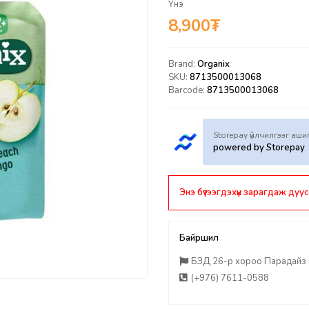
Үнэ
8,900
₮
Brand:
Organix
SKU:
8713500013068
Barcode:
8713500013068
Storepay үйлчилгээг аш
powered by Storepay
Энэ бүтээгдэхүүн зарагдаж дуус
Байршил
БЗД 26-р хороо Парадайз п
(+976) 7611-0588