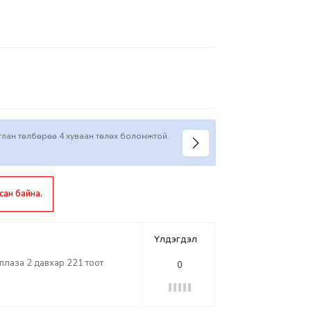
иглан төлбөрөө 4 хуваан төлөх боломжтой.
сан байна.
Үлдэгдэл
лаза 2 давхар 221 тоот
0