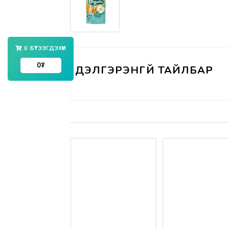
0
БҮТЭЭГДЭХҮҮН
0
₮
Үзүүлэлтүүд