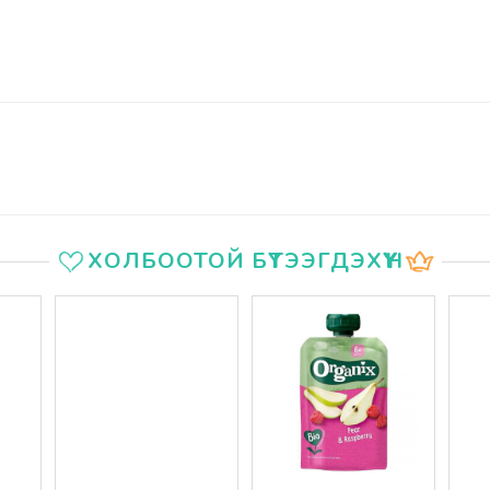
ХОЛБООТОЙ БҮТЭЭГДЭХҮҮН