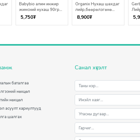
хдаг
Babybio алим инжир
Organix Нухаш шахдаг
Ger
жимсний нухаш 90гр
лийр,бөөрөлзгөнө
Лийр
6+сар
100гр /6+ сар/
/6+ 
5,750
₮
8,900
₮
5,
ламж
Санал хүсэлт
алын баталгаа
лгээний нөхцөл
лтийн нөхцөл
мэл асуулт хариултууд
лга шалгах