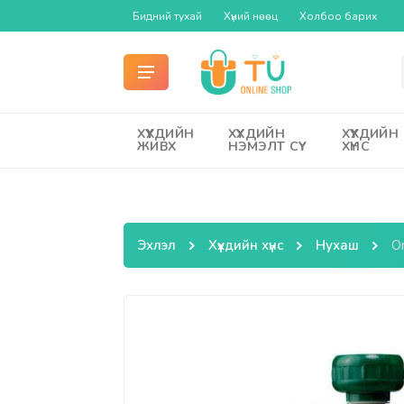
Бидний тухай
Хүний нөөц
Холбоо барих
ХҮҮХДИЙН
ХҮҮХДИЙН
ХҮҮХДИЙН
ЖИВХ
НЭМЭЛТ СҮҮ
ХҮНС
Эхлэл
Хүүхдийн хүнс
Нухаш
O