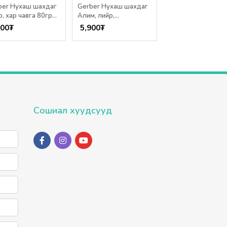
ber Нухаш шахдаг
Gerber Нухаш шахдаг
Bebecook Нухаш 
, хар чавга 80гр
Алим, лийр,
төмс 80г /6+ сар/
сар/
бөөрөлзгөнө 80гр /6+
900
₮
5,900
₮
7,650
₮
сар/
Сошиал хуудсууд