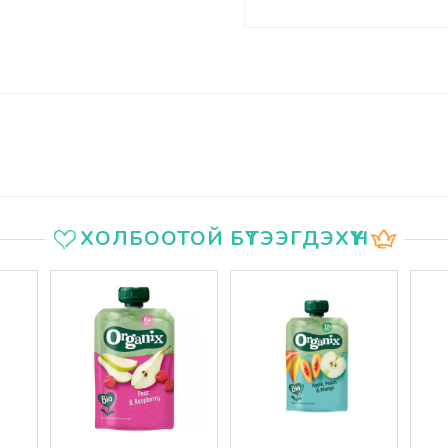
ХОЛБООТОЙ БҮТЭЭГДЭХҮҮН