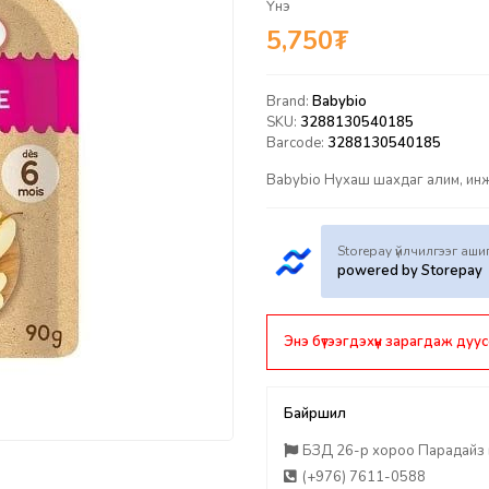
Үнэ
5,750
₮
Brand:
Babybio
SKU:
3288130540185
Barcode:
3288130540185
Babybio Нухаш шахдаг алим, инж
Storepay үйлчилгээг аш
powered by Storepay
Энэ бүтээгдэхүүн зарагдаж дуус
Байршил
БЗД 26-р хороо Парадайз п
(+976) 7611-0588