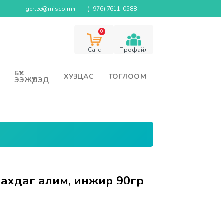
gerlee@misco.mn
(+976) 7611-0588
0
Cагс
Профайл
БҮХ
ХУВЦАС
ТОГЛООМ
ЭЭЖҮҮДЭД
ахдаг алим, инжир 90гр