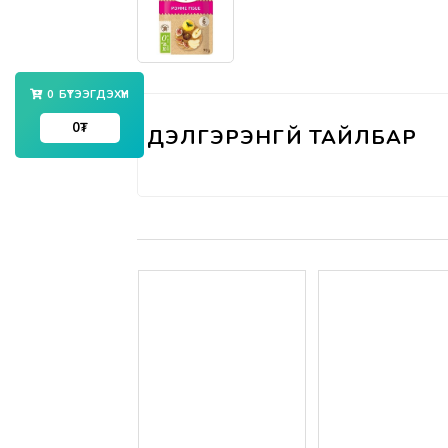
0
БҮТЭЭГДЭХҮҮН
0
₮
Үзүүлэлтүүд