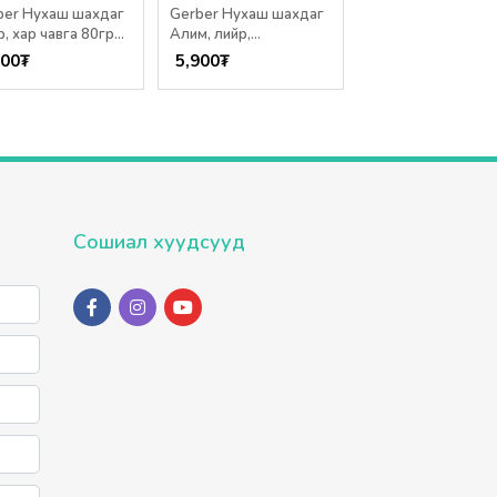
ber Нухаш шахдаг
Gerber Нухаш шахдаг
Bebecook Нухаш 
, хар чавга 80гр
Алим, лийр,
төмс 80г /6+ сар/
сар/
бөөрөлзгөнө 80гр /6+
900
₮
5,900
₮
7,650
₮
сар/
Сошиал хуудсууд