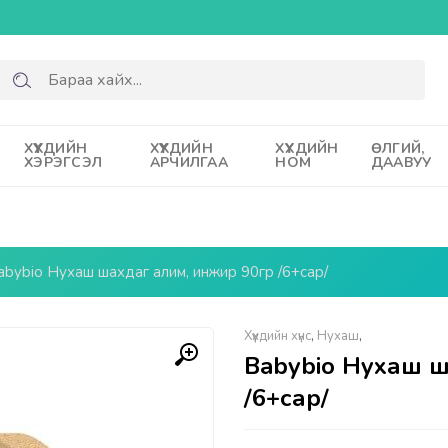
ХҮҮХДИЙН
ХҮҮХДИЙН
ХҮҮХДИЙН
ӨЛГИЙ,
ХЭРЭГСЭЛ
АРЧИЛГАА
НОМ
ДААВУУ
abybio Нухаш шахдаг алим, инжир 90гр /6+сар/
Хүүхдийн хүнс
,
Нухаш
,
Babybio Нухаш ш
/6+сар/