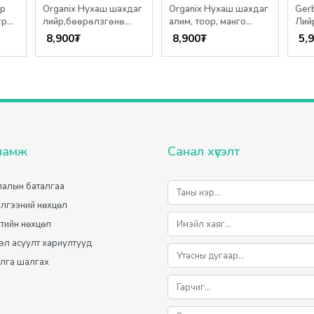
ир
Organix Нухаш шахдаг
Organix Нухаш шахдаг
Ger
гр
лийр,бөөрөлзгөнө
алим, тоор, манго
Лийр
100гр /6+ сар/
100гр /12+ сар/
/6+ 
8,900
₮
8,900
₮
5,
ламж
Санал хүсэлт
алын баталгаа
лгээний нөхцөл
лтийн нөхцөл
мэл асуулт хариултууд
лга шалгах