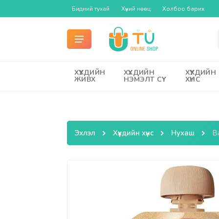
Бидний тухай
Хүний нөөц
Холбоо барих
ХҮҮХДИЙН
ХҮҮХДИЙН
ХҮҮХДИЙН
ЖИВХ
НЭМЭЛТ СҮҮ
ХҮНС
Эхлэл
Хүүхдийн хүнс
Нухаш
B