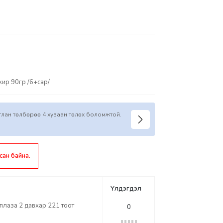
ир 90гр /6+сар/
иглан төлбөрөө 4 хуваан төлөх боломжтой.
сан байна.
Үлдэгдэл
лаза 2 давхар 221 тоот
0