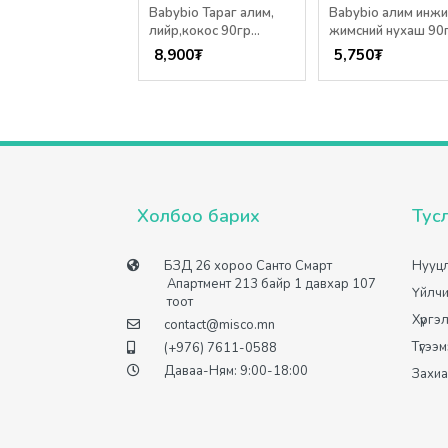
nix Нухаш шахдаг
Babybio Тараг алим,
Babybio алим инж
, бөөрөлзгөнө,
лийр,кокос 90гр
жимсний нухаш 90
 100гр /12+сар/
/6+сар/
6+сар
00
₮
8,900
₮
5,750
₮
Холбоо барих
Тус
БЗД 26 хороо Санто Смарт
Нууцл
Апартмент 213 байр 1 давхар 107
Үйлчи
тоот
Хүргэ
contact@misco.mn
Түгээ
(+976) 7611-0588
Даваа-Ням: 9:00-18:00
Захиа