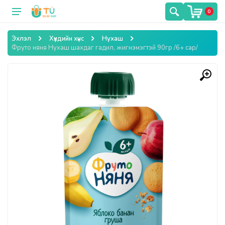
0
Эхлэл
Хүүхдийн хүнс
Нухаш
Фруто няня Нухаш шахдаг гадил, жигнэмэгтэй 90гр /6+ сар/