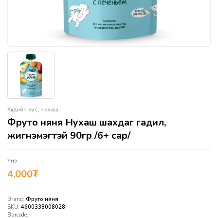
Хүүхдийн хүнс
,
Нухаш
,
Фруто няня Нухаш шахдаг гадил,
жигнэмэгтэй 90гр /6+ сар/
Үнэ
4,000
₮
Brand:
Фруто няня
SKU:
4600338008028
Barcode: