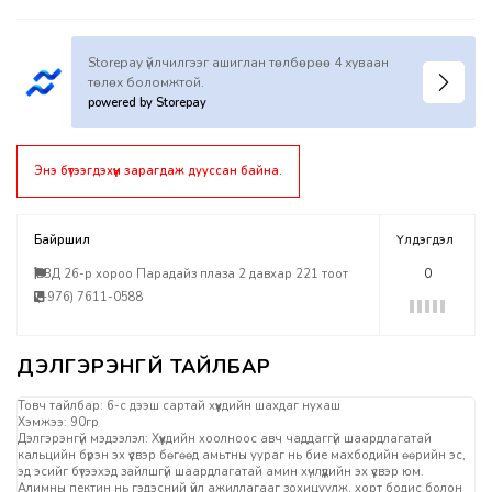
Storepay үйлчилгээг ашиглан төлбөрөө 4 хуваан
төлөх боломжтой.
powered by Storepay
Энэ бүтээгдэхүүн зарагдаж дууссан байна.
Байршил
Үлдэгдэл
БЗД 26-р хороо Парадайз плаза 2 давхар 221 тоот
0
(+976) 7611-0588
Товч тайлбар: 6-с дээш сартай хүүхдийн шахдаг нухаш
Хэмжээ: 90гр
Дэлгэрэнгүй мэдээлэл: Хүүхдийн хоолноос авч чаддаггүй шаардлагатай
кальцийн бүрэн эх үүсвэр бөгөөд амьтны уураг нь бие махбодийн өөрийн эс,
эд эсийг бүтээхэд зайлшгүй шаардлагатай амин хүчлүүдийн эх үүсвэр юм.
Алимны пектин нь гэдэсний үйл ажиллагааг зохицуулж, хорт бодис болон