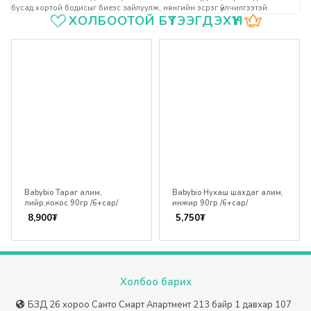
бусад хортой бодисыг биеэс зайлуулж, нянгийн эсрэг үйлчилгээтэй.
Үзүүлэлтүүд
ХОЛБООТОЙ БҮТЭЭГДЭХҮҮН
Babybio Тараг алим,
Babybio Нухаш шахдаг алим,
лийр,кокос 90гр /6+сар/
инжир 90гр /6+сар/
8,900
₮
5,750
₮
Холбоо барих
БЗД 26 хороо Санто Смарт Апартмент 213 байр 1 давхар 107