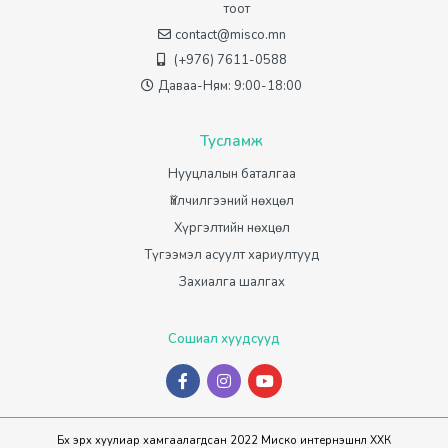
тоот
contact@misco.mn
(+976) 7611-0588
Даваа-Ням: 9:00-18:00
Тусламж
Нууцлалын баталгаа
Үйлчилгээний нөхцөл
Хүргэлтийн нөхцөл
Түгээмэл асуулт хариултууд
Захиалга шалгах
Сошиал хуудсууд
Бүх эрх хуулиар хамгаалагдсан 2022 Миско интернэшнл ХХК