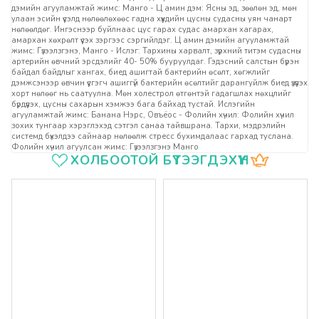
дэмийн агууламжтай жимс: Манго - Ц амин дэм: Ясны эд, зөөлөн эд, мөн
улаан эсийн үүсэлд нөлөөлөхөөс гадна хүүхдийн цусны судасны уян чанарт
нөлөөлдөг. Ингэснээр буйлнаас цус гарах судас амархан хагарах,
амархан хөхрөлт үүсэх зэргээс сэргийлдэг. Ц амин дэмийн агууламжтай
жимс: Гүзээлзгэнэ, Манго - Ислэг: Тархины харвалт, зүрхний титэм судасны
артерийн өвчний эрсдэлийг 40- 50% бууруулдаг. Гэдэсний салстын бүрэн
байдал байдлыг хангах, биед ашигтай бактерийн өсөлт, хөгжлийг
дэмжсэнээр өвчин үүсгэгч ашиггүй бактерийн өсөлтийг дарангуйлж биед үзүүлэх
хорт нөлөөг нь саатуулна. Мөн холестрол өтгөнтэй гадагшлах нөхцлийг
бүрдүүлэх, цусны сахарын хэмжээ бага байхад тустай. Ислэгийн
агууламжтай жимс: Банана Нэрс, Овъёос - Фолийн хүчил: Фолийн хүчил
зохих тунгаар хэрэглэхэд сэтгэл санаа тайвшрана. Тархи, мэдрэлийн
системд бүхэлдээ сайнаар нөлөөлж стресс бухимдалаас гархад туслана.
Фолийн хүчил агуулсан жимс: Гүзээлзгэнэ Манго
Үзүүлэлтүүд
ХОЛБООТОЙ БҮТЭЭГДЭХҮҮН