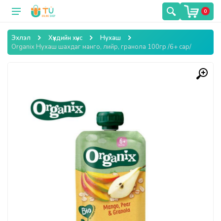
0
Эхлэл
Хүүхдийн хүнс
Нухаш
Organix Нухаш шахдаг манго, лийр, гранола 100гр /6+ сар/