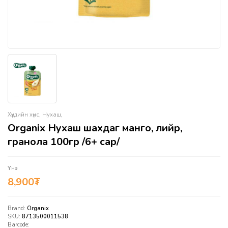
Хүүхдийн хүнс
,
Нухаш
,
Organix Нухаш шахдаг манго, лийр,
гранола 100гр /6+ сар/
Үнэ
8,900
₮
Brand:
Organix
SKU:
8713500011538
Barcode: