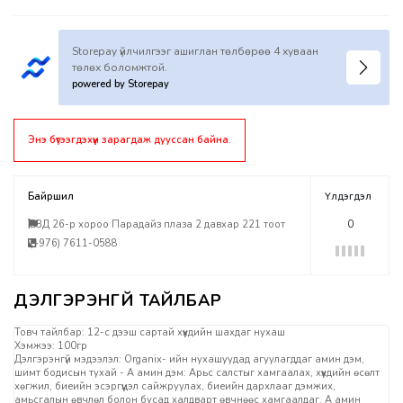
Storepay үйлчилгээг ашиглан төлбөрөө 4 хуваан
төлөх боломжтой.
powered by Storepay
Энэ бүтээгдэхүүн зарагдаж дууссан байна.
Байршил
Үлдэгдэл
БЗД 26-р хороо Парадайз плаза 2 давхар 221 тоот
0
(+976) 7611-0588
Товч тайлбар: 12-с дээш сартай хүүхдийн шахдаг нухаш
Хэмжээ: 100гр
Дэлгэрэнгүй мэдээлэл: Organix- ийн нухашуудад агуулагддаг амин дэм,
шимт бодисын тухай - А амин дэм: Арьс салстыг хамгаалах, хүүхдийн өсөлт
хөгжил, биеийн эсэргүүцэл сайжруулах, биеийн дархлааг дэмжих,
амьсгалын өвчлөл болон бусад халдварт өвчнөөс хамгаалдаг. А амин