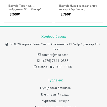
Babybio Тараг алим,
Babybio Нухаш шахдаг алим,
лийр,кокос 90гр /6+сар/
инжир 90гр /6+сар/
8,900
₮
5,750
₮
Холбоо барих
БЗД 26 хороо Санто Смарт Апартмент 213 байр 1 давхар 107
тоот
contact@misco.mn
(+976) 7611-0588
Даваа-Ням: 9:00-18:00
Тусламж
Нууцлалын баталгаа
Үйлчилгээний нөхцөл
Хүргэлтийн нөхцөл