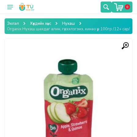
0
Эхлэл
Хүүхдийн хүнс
Нухаш
Organix Нухаш шахдаг алим, гүзээлзгэнэ, кинао үр 100гр /12+ сар/