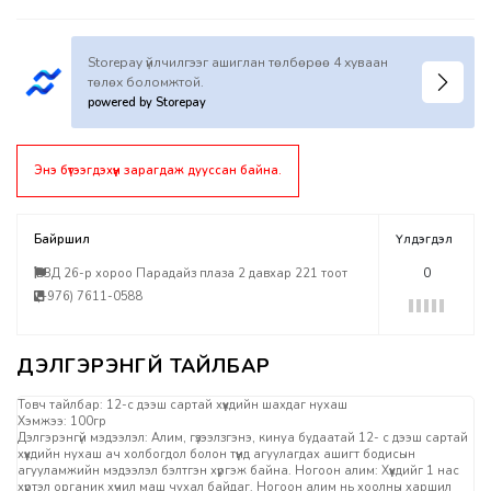
Storepay үйлчилгээг ашиглан төлбөрөө 4 хуваан
төлөх боломжтой.
powered by Storepay
Энэ бүтээгдэхүүн зарагдаж дууссан байна.
Байршил
Үлдэгдэл
БЗД 26-р хороо Парадайз плаза 2 давхар 221 тоот
0
(+976) 7611-0588
Товч тайлбар: 12-с дээш сартай хүүхдийн шахдаг нухаш
Хэмжээ: 100гр
Дэлгэрэнгүй мэдээлэл: Алим, гүзээлзгэнэ, кинуа будаатай 12- с дээш сартай
хүүхдийн нухаш ач холбогдол болон түүнд агуулагдах ашигт бодисын
агууламжийн мэдээлэл бэлтгэн хүргэж байна. Ногоон алим: Хүүхдийг 1 нас
хүртэл органик хүчил маш чухал байдаг. Ногоон алим нь хоолны харшил