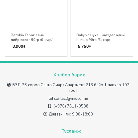
Babybio Тараг алим,
Babybio Нухаш шахдаг алим,
лийр,кокос 90гр /6+сар/
инжир 90гр /6+сар/
8,900
₮
5,750
₮
Холбоо барих
БЗД 26 хороо Санто Смарт Апартмент 213 байр 1 давхар 107
тоот
contact@misco.mn
(+976) 7611-0588
Даваа-Ням: 9:00-18:00
Тусламж