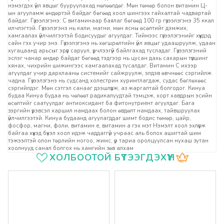
нэмэгдэх үйл явцыг бууруулахад нөлөөлдөг. Мөн төмөр болон витамин Ц-
ын агууламж өндөртэй байдаг бөгөөд хоол шингээх гайхалтай чадвартай
байдаг. Гүзээлзгэнэ: С витаминаар баялаг бөгөөд 100 гр гүзээлзгэнэ 35 ккал
илчлэгтэй. Гүзээлзгэнэ нь кали, магни, мөн ясны өсөлтийг дэмжих,
хамгаалах үйлчилгээтэй бодисуудыг агуулдаг. Тиймээс гүзээлзгэнийг хүүхдэд
сайн гэх учир энэ. Гүзээлзгэнэ нь хөгшрөлтийн үйл явцыг удаашруулж, удаан
хугацаанд арьсыг эрүүл саруул, үрчлээгүй байлгахад тусладаг. Гүзээлзгэний
эслэг чанар өндөр байдаг бөгөөд тэдгээр нь цусан дахь сахарын түвшинг
хянах, чихрийн шижингээс хамгаалахад тусалдаг. Витамин С ихээр
агуулдаг учир дархлааны системийг сайжруулж, элдэв өвчнөөс сэргийлж
чадна. Гүзээлзгэнэ нь судсанд холестрин хуримтлагдаж, судас бөглөхөөс
сэргийлдэг. Мөн сэтгэл санааг дээшлүүлж, аз жаргалтай болгодог. Кинуа
будаа Кинуа будаа нь чөлөөт радикалуудтай тэмцэж, хорт хавдрын эсийн
өсөлтийг саатуулдаг антиоксидант ба фитонутриент агуулдаг. Бага
зэргийн үрэвсэл харшил намдаах болон өвдөлт намдаах, тайвшруулах
үйлчилгээтэй. Кинуа будаанд агуулагддаг шимт бодис төмөр, цайр,
фосфор, магни, фоли, витамин е, витамин а гэх мэт Нэмэлт хоол эхлүүлж
байгаа хүүхэд бүхэл хоол идэж чаддаггүй учраас аль болох ашигтай шим
тэжээлтэй олон төрлийн ногоо, жимс, үр тариа оролцуулсан нухаш зутан
хоолнууд санал болгох нь хамгийн зөв алхам
Үзүүлэлтүүд
ХОЛБООТОЙ БҮТЭЭГДЭХҮҮН