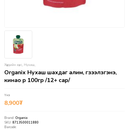
Хүүхдийн хүнс
,
Нухаш
,
Organix Нухаш шахдаг алим, гүзээлзгэнэ,
кинао үр 100гр /12+ сар/
Үнэ
8,900
₮
Brand:
Organix
SKU:
8713500011880
Barcode: