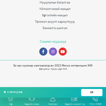
Нууцлалын баталгаа
Үйлчилгээний нөхцөл
Хүргэлтийн нөхцөл
Түгээмэл асуулт хариултууд
Захиалга шалгах
Сошиал хуудсууд
Бүх эрх хуулиар хамгаалагдсан 2022 Миско интернэшнл ХХК
Вэб сайт
ыг:
Грийн софт ХХК
0
₮
0
БҮТЭЭГДЭХҮҮН
Нүүр
Хүүхдийн живх
Нэвтрэх
Хүүхдийн нэмэлт сүү
7611-0588