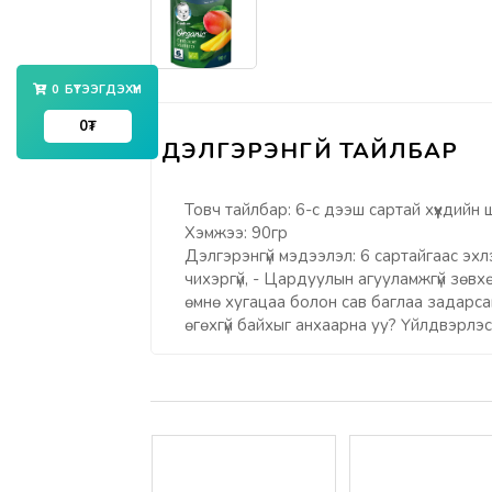
0
БҮТЭЭГДЭХҮҮН
0
₮
Товч тайлбар: 6-с дээш сартай хүүхдийн
Хэмжээ: 90гр
Дэлгэрэнгүй мэдээлэл: 6 сартайгаас эхл
чихэргүй, - Цардуулын агууламжгүй зөвхө
өмнө хугацаа болон сав баглаа задарса
өгөхгүй байхыг анхаарна уу? Үйлдвэрлэ
Үзүүлэлтүүд