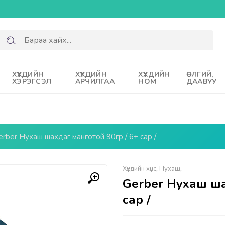
ХҮҮХДИЙН
ХҮҮХДИЙН
ХҮҮХДИЙН
ӨЛГИЙ,
ХЭРЭГСЭЛ
АРЧИЛГАА
НОМ
ДААВУУ
erber Нухаш шахдаг манготой 90гр / 6+ сар /
Хүүхдийн хүнс
,
Нухаш
,
Gerber Нухаш ша
сар /