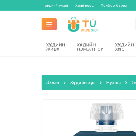
Бидний тухай
Хүний нөөц
Холбоо барих
ХҮҮХДИЙН
ХҮҮХДИЙН
ХҮҮХДИЙН
ЖИВХ
НЭМЭЛТ СҮҮ
ХҮНС
Эхлэл
Хүүхдийн хүнс
Нухаш
G