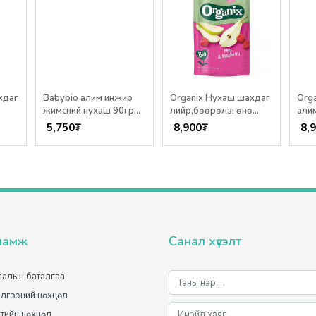
хдаг
Babybio алим инжир
Organix Нухаш шахдаг
Org
жимсний нухаш 90гр
лийр,бөөрөлзгөнө
алим
6+сар
100гр /6+ сар/
100г
5,750
₮
8,900
₮
8,
ламж
Санал хүсэлт
алын баталгаа
лгээний нөхцөл
лтийн нөхцөл