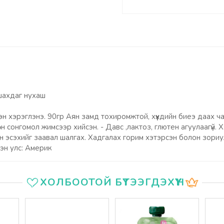
 шахдаг нухаш
эн хэрэглэнэ. 90гр Аян замд тохиромжтой, хүүхдийн биеэ даах чад
н сонгомол жимсээр хийсэн. - Давс ,лактоз, глютен агуулаагүй. 
н эсэхийг заавал шалгах. Хадгалах горим хэтэрсэн болон зориул
сэн улс: Америк
ХОЛБООТОЙ БҮТЭЭГДЭХҮҮН