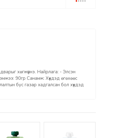
варыг хөгжүүлнэ. Найрлага: - Элсэн
Хэмжээ: 90гр Санамж: Хүүхдэд өгөхөөс
алтын бус газар хадгалсан бол хүүхдэд