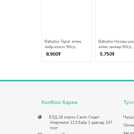
о няня Нухаш
Babybio Тараг алим,
Babybio Нухаш ша
аг гадил,
лийр,кокос 90гр
алим, инжир 90гр
эмэгтэй 90гр /6+
/6+сар/
/6+сар/
00
₮
8,900
₮
5,750
₮
Холбоо барих
Тус
БЗД 26 хороо Санто Смарт
Нууцл
Апартмент 213 байр 1 давхар 107
Үйлчи
тоот
Хүргэ