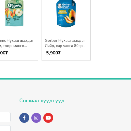
anix Нухаш шахдаг
Gerber Нухаш шахдаг
Gerber Нухаш ша
, тоор, манго
Лийр, хар чавга 80гр
Алим, лийр,
р /12+ сар/
/6+ сар/
бөөрөлзгөнө 80гр
900
₮
5,900
₮
5,900
₮
сар/
Сошиал хуудсууд