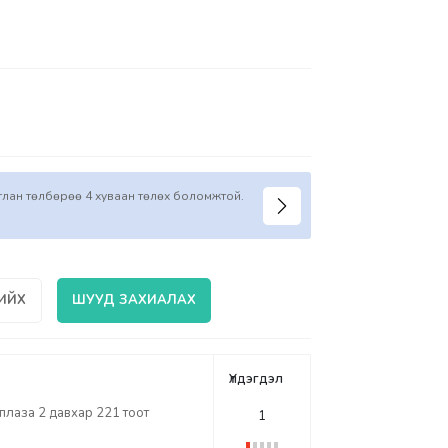
иглан төлбөрөө 4 хуваан төлөх боломжтой.
ИЙХ
ШУУД ЗАХИАЛАХ
Үлдэгдэл
лаза 2 давхар 221 тоот
1