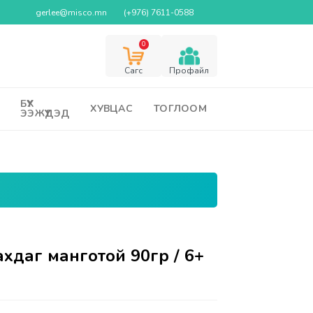
gerlee@misco.mn
(+976) 7611-0588
0
Cагс
Профайл
БҮХ
ХУВЦАС
ТОГЛООМ
ЭЭЖҮҮДЭД
хдаг манготой 90гр / 6+