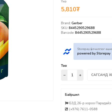
Үнэ
5,810
₮
Brand:
Gerber
SKU:
8445290529688
Barcode:
8445290529688
Storepay үйлчилгээг аш
powered by Storepay
Тоо
САГСАНД Х
Байршил
БЗД 26-р хороо Парадайз п
(+976) 7611-0588