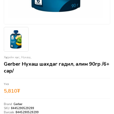
Хүүхдийн хүнс
,
Нухаш
,
Gerber Нухаш шахдаг гадил, алим 90гр /6+
сар/
Үнэ
5,810
₮
Brand:
Gerber
SKU:
8445290529299
Barcode:
8445290529299