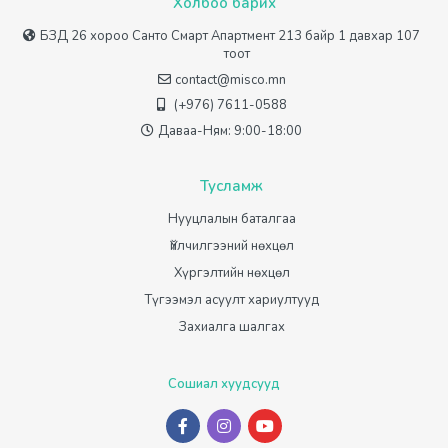
Холбоо барих
БЗД 26 хороо Санто Смарт Апартмент 213 байр 1 давхар 107
тоот
contact@misco.mn
(+976) 7611-0588
Даваа-Ням: 9:00-18:00
Тусламж
Нууцлалын баталгаа
Үйлчилгээний нөхцөл
Хүргэлтийн нөхцөл
Түгээмэл асуулт хариултууд
Захиалга шалгах
Сошиал хуудсууд