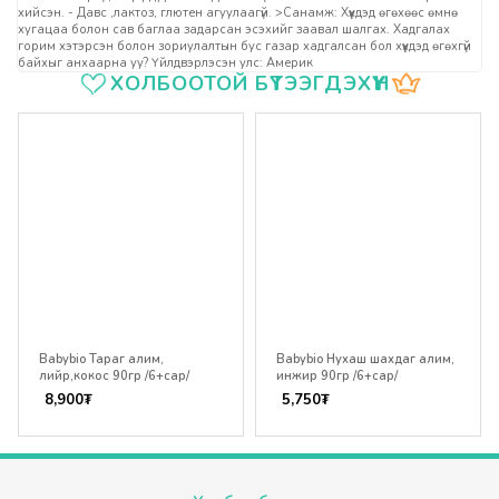
хийсэн. - Давс ,лактоз, глютен агуулаагүй. >Санамж: Хүүхдэд өгөхөөс өмнө
хугацаа болон сав баглаа задарсан эсэхийг заавал шалгах. Хадгалах
горим хэтэрсэн болон зориулалтын бус газар хадгалсан бол хүүхдэд өгөхгүй
байхыг анхаарна уу? Үйлдвэрлэсэн улс: Америк
Үзүүлэлтүүд
ХОЛБООТОЙ БҮТЭЭГДЭХҮҮН
Babybio Тараг алим,
Babybio Нухаш шахдаг алим,
лийр,кокос 90гр /6+сар/
инжир 90гр /6+сар/
8,900
₮
5,750
₮