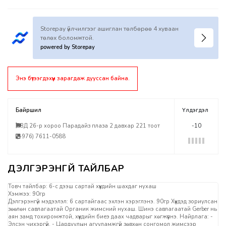
Storepay үйлчилгээг ашиглан төлбөрөө 4 хуваан
төлөх боломжтой.
powered by Storepay
Энэ бүтээгдэхүүн зарагдаж дууссан байна.
Байршил
Үлдэгдэл
БЗД 26-р хороо Парадайз плаза 2 давхар 221 тоот
-10
(+976) 7611-0588
Товч тайлбар: 6-с дээш сартай хүүхдийн шахдаг нухаш
Хэмжээ: 90гр
Дэлгэрэнгүй мэдээлэл: 6 сартайгаас эхлэн хэрэглэнэ. 90гр Хүүхдэд зориулсан
зөөлөн савлагаатай Органик жимсний нухаш. Шинэ савлагаатай Gerber нь
аян замд тохиромжтой, хүүхдийн биеэ даах чадварыг хөгжүүлнэ. Найрлага: -
Элсэн чихэргүй, - Цардуулын агууламжгүй зөвхөн сонгомол жимсээр