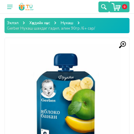
0
Эхлэл
Хүүхдийн хүнс
Нухаш
Gerber Нухаш шахдаг гадил, алим 90гр /6+ сар/