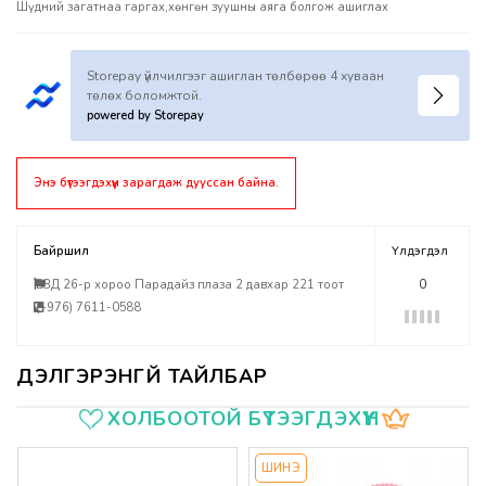
Шүдний загатнаа гаргах,хөнгөн зуушны аяга болгож ашиглах
Storepay үйлчилгээг ашиглан төлбөрөө 4 хуваан
төлөх боломжтой.
powered by Storepay
Энэ бүтээгдэхүүн зарагдаж дууссан байна.
Байршил
Үлдэгдэл
БЗД 26-р хороо Парадайз плаза 2 давхар 221 тоот
0
(+976) 7611-0588
Үзүүлэлтүүд
ХОЛБООТОЙ БҮТЭЭГДЭХҮҮН
ШИНЭ