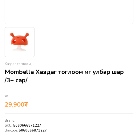
Хаздаг тоглоом
,
Mombella Хаздаг тоглоом мөөг улбар шар
/3+ сар/
Үнэ
29,900
₮
Brand:
SKU:
5060666871227
Barcode:
5060666871227