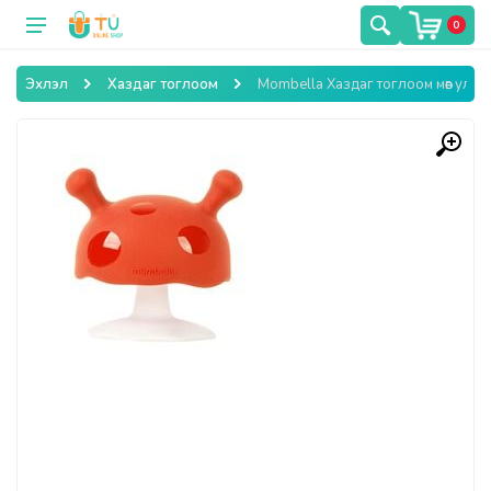
0
Эхлэл
Хаздаг тоглоом
Mombella Хаздаг тоглоом мөөг улба