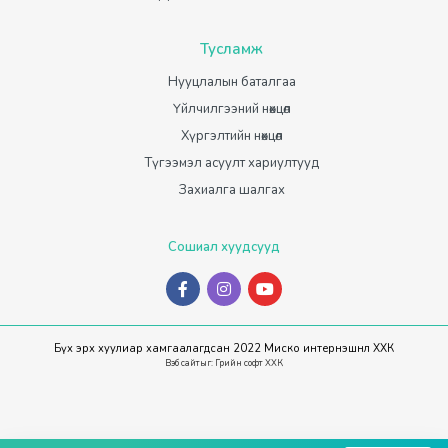
Тусламж
Нууцлалын баталгаа
Үйлчилгээний нөхцөл
Хүргэлтийн нөхцөл
Түгээмэл асуулт хариултууд
Захиалга шалгах
Сошиал хуудсууд
Бүх эрх хуулиар хамгаалагдсан 2022 Миско интернэшнл ХХК
Вэб сайт
ыг:
Грийн софт ХХК