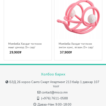
Mombella Хаздаг тоглоом
Mombella Хаздаг тоглоом
мөөг цэнхэр /3+ сар/
эмгэн хумс, ягаан /3+ сар/
29,900
₮
37,900
₮
Холбоо барих
БЗД 26 хороо Санто Смарт Апартмент 213 байр 1 давхар 107
тоот
contact@misco.mn
(+976) 7611-0588
Даваа-Ням: 9:00-18:00