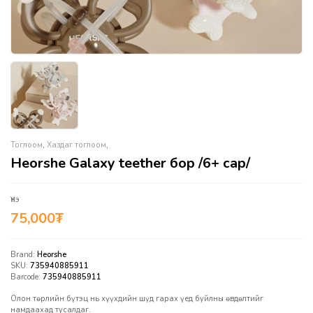
Тоглоом
,
Хаздаг тоглоом
,
Heorshe Galaxy teether бор /6+ сар/
Үнэ
75,000
₮
Brand:
Heorshe
SKU:
735940885911
Barcode:
735940885911
Олон төрлийн бүтэц нь хүүхдийн шүд гарах үед буйлны өвдөлтийг
намдаахад тусалдаг.