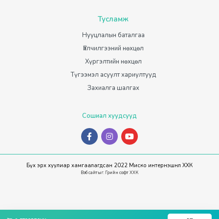
Тусламж
Нууцлалын баталгаа
Үйлчилгээний нөхцөл
Хүргэлтийн нөхцөл
Түгээмэл асуулт хариултууд
Захиалга шалгах
Сошиал хуудсууд
Бүх эрх хуулиар хамгаалагдсан 2022 Миско интернэшнл ХХК
Вэб сайт
ыг:
Грийн софт ХХК