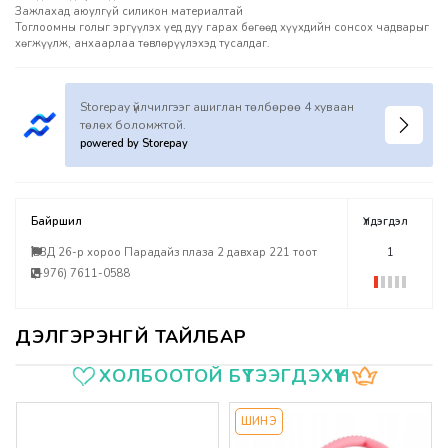
Зажлахад аюулгүй силикон материалтай
Тоглоомны голыг эргүүлэх үед дуу гарах бөгөөд хүүхдийн сонсох чадварыг
хөгжүүлж, анхаарлаа төвлөрүүлэхэд тусалдаг.
Storepay үйлчилгээг ашиглан төлбөрөө 4 хуваан
төлөх боломжтой.
powered by Storepay
Байршил
Үлдэгдэл
БЗД 26-р хороо Парадайз плаза 2 давхар 221 тоот
1
(+976) 7611-0588
Үзүүлэлтүүд
ХОЛБООТОЙ БҮТЭЭГДЭХҮҮН
ШИНЭ