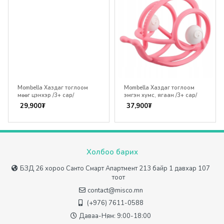
Mombella Хаздаг тоглоом
Mombella Хаздаг тоглоом
мөөг цэнхэр /3+ сар/
эмгэн хумс, ягаан /3+ сар/
29,900
₮
37,900
₮
Холбоо барих
БЗД 26 хороо Санто Смарт Апартмент 213 байр 1 давхар 107
тоот
contact@misco.mn
(+976) 7611-0588
Даваа-Ням: 9:00-18:00