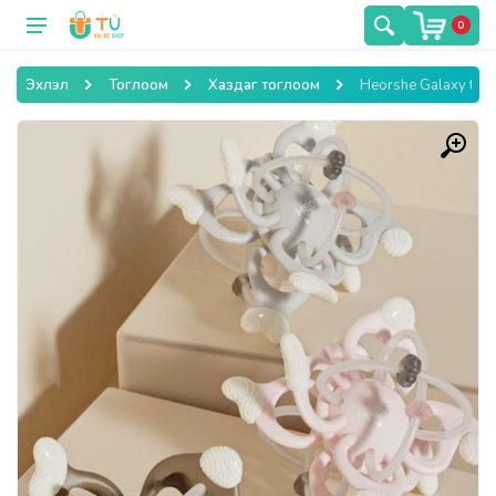
0
Эхлэл
Тоглоом
Хаздаг тоглоом
Heorshe Galaxy teet