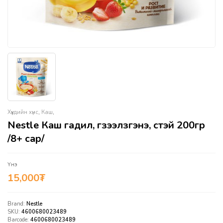
Хүүхдийн хүнс
,
Каш
,
Nestle Каш гадил, гүзээлзгэнэ, сүүтэй 200гр
/8+ сар/
Үнэ
15,000
₮
Brand:
Nestle
SKU:
4600680023489
Barcode:
4600680023489