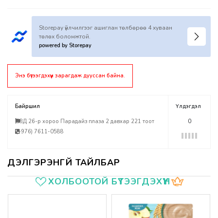
Storepay үйлчилгээг ашиглан төлбөрөө 4 хуваан
төлөх боломжтой.
powered by Storepay
Энэ бүтээгдэхүүн зарагдаж дууссан байна.
Байршил
Үлдэгдэл
БЗД 26-р хороо Парадайз плаза 2 давхар 221 тоот
0
(+976) 7611-0588
Үзүүлэлтүүд
ХОЛБООТОЙ БҮТЭЭГДЭХҮҮН