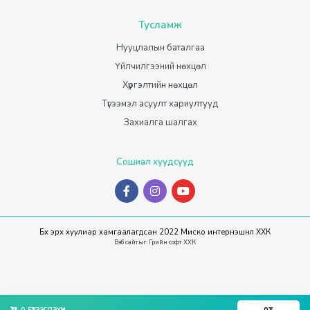
Тусламж
Нууцлалын баталгаа
Үйлчилгээний нөхцөл
Хүргэлтийн нөхцөл
Түгээмэл асуулт хариултууд
Захиалга шалгах
Сошиал хуудсууд
Бүх эрх хуулиар хамгаалагдсан 2022 Миско интернэшнл ХХК
Вэб сайт
ыг:
Грийн софт ХХК