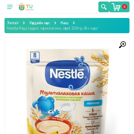
0
Эхлэл
Хүүхдийн хүнс
Каш
Nestle Каш гадил, гүзээлзгэнэ, сүүтэй 200гр /8+ сар/