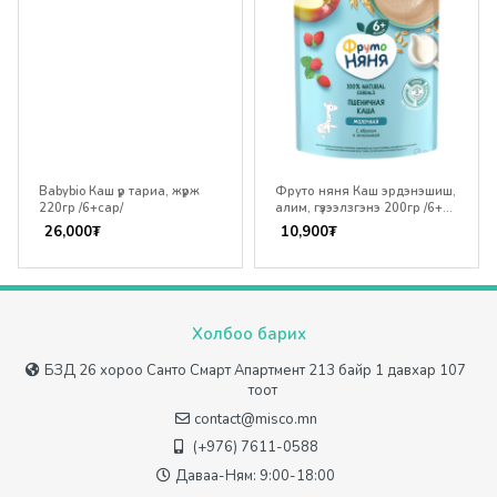
Babybio Каш үр тариа, жүрж
Фруто няня Каш эрдэнэшиш,
220гр /6+сар/
алим, гүзээлзгэнэ 200гр /6+
сар/
26,000
₮
10,900
₮
Холбоо барих
БЗД 26 хороо Санто Смарт Апартмент 213 байр 1 давхар 107
тоот
contact@misco.mn
(+976) 7611-0588
Даваа-Ням: 9:00-18:00