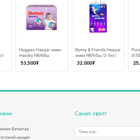
Huggies Наадаг живх
Bunny & Friends Наадаг
Pur
г/
maxdry NB/68ш
живх NB/50ш /2-5кг/
0/30
53,500
₮
32,000
₮
25
ламж
Санал хүсэлт
алын баталгаа
лгээний нөхцөл