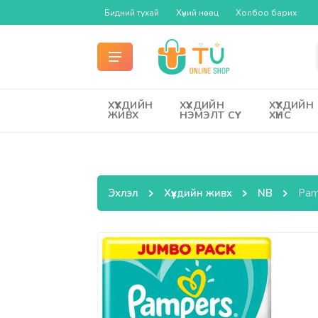
Бидний тухай
Хүний нөөц
Холбоо барих
ХҮҮХДИЙН
ХҮҮХДИЙН
ХҮҮХДИЙН
ЖИВХ
НЭМЭЛТ СҮҮ
ХҮНС
Эхлэл
Хүүхдийн живх
NB
Pam