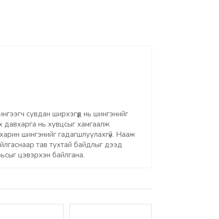
гээгч сувдан ширхэгүүд нь шингэнийг
нах давхарга нь хувцсыг хамгаалж
, харин шингэнийг гадагшлуулахгүй. Нааж
байлгаснаар тав тухтай байдлыг дээд
арьсыг цэвэрхэн байлгана.