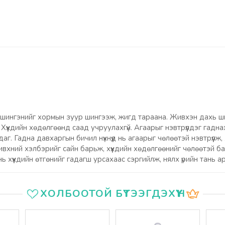
шингэнийг хормын зуур шингээж, жигд тараана. Живхэн дахь шин
 Хүүхдийн хөдөлгөөнд саад учруулахгүй. Агаарыг нэвтрүүлдэг гад
г. Гадна давхаргын бичил нүхнүүд нь агаарыг чөлөөтэй нэвтрүүлж
живхний хэлбэрийг сайн барьж, хүүхдийн хөдөлгөөнийг чөлөөтэй 
ь хүүхдийн өтгөнийг гадагш урсахаас сэргийлж, нялх үрийн тань 
ХОЛБООТОЙ БҮТЭЭГДЭХҮҮН