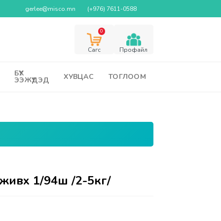
gerlee@misco.mn
(+976) 7611-0588
0
Cагс
Профайл
БҮХ
ХУВЦАС
ТОГЛООМ
ЭЭЖҮҮДЭД
живх 1/94ш /2-5кг/