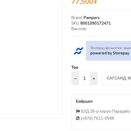
77,500
₮
Brand:
Pampers
SKU:
8001090172471
Barcode:
Storepay үйлчилгээг аш
powered by Storepay
Тоо
САГСАНД Х
Байршил
БЗД 26-р хороо Парадайз п
(+976) 7611-0588