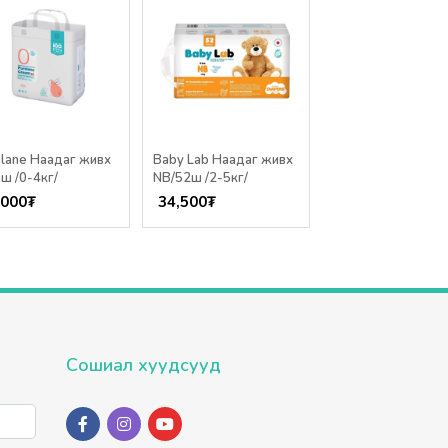
slane Наадаг живх
Baby Lab Наадаг живх
Huggies Наадаг ж
ш /0-4кг/
NB/52ш /2-5кг/
platinum NB/30ш /
5кг/
,000
₮
34,500
₮
33,000
₮
Сошиал хуудсууд