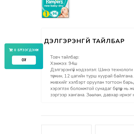
0
БҮТЭЭГДЭХҮҮН
Товч тайлбар:
0
₮
Хэмжээ: 94ш
Дэлгэрэнгүй мэдээлэл: Шинэ технологи 
түгжин, 12 цагийн турш хуурай байлгана.
живхийг хэлбэрт оруулан тогтоон барьда
хэрэглэх боломжтой сунадаг бүслүүр нь 
зэргээр хангана. Зөөлөн, давхар ирмэг н
Үзүүлэлтүүд