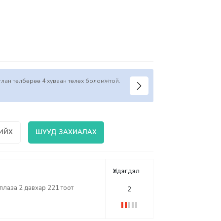
иглан төлбөрөө 4 хуваан төлөх боломжтой.
ИЙХ
ШУУД ЗАХИАЛАХ
Үлдэгдэл
лаза 2 давхар 221 тоот
2