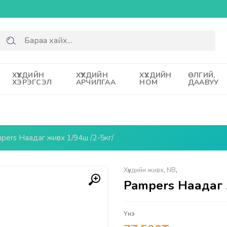
ХҮҮХДИЙН
ХҮҮХДИЙН
ХҮҮХДИЙН
ӨЛГИЙ,
ХЭРЭГСЭЛ
АРЧИЛГАА
НОМ
ДААВУУ
pers Наадаг живх 1/94ш /2-5кг/
Хүүхдийн живх
,
NB
,
Pampers Наадаг 
Үнэ