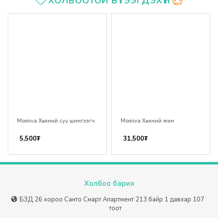
ХОЛБООТОЙ БҮТЭЭГДЭХҮҮН
Momiva Хөхний сүү шингээгч
Momiva Хөхний жин
5,500
₮
31,500
₮
Холбоо барих
БЗД 26 хороо Санто Смарт Апартмент 213 байр 1 давхар 107
тоот