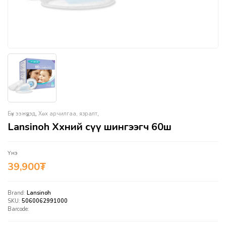
Бүх ээжүүдэд
,
Хөх арчилгаа, язралт
,
Lansinoh Хөхний сүү шингээгч 60ш
Үнэ
39,900
₮
Brand:
Lansinoh
SKU:
5060062991000
Barcode: