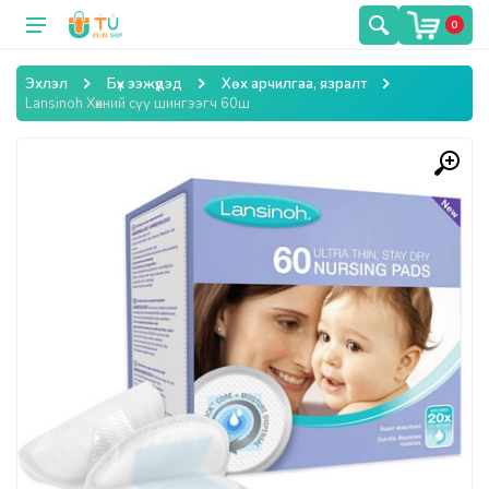
0
Эхлэл
Бүх ээжүүдэд
Хөх арчилгаа, язралт
Lansinoh Хөхний сүү шингээгч 60ш