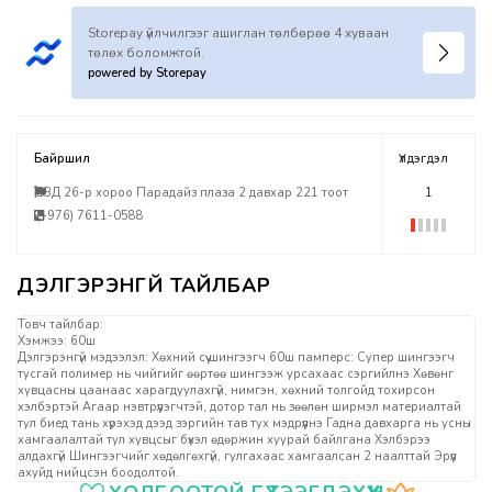
Storepay үйлчилгээг ашиглан төлбөрөө 4 хуваан
төлөх боломжтой.
powered by Storepay
Байршил
Үлдэгдэл
БЗД 26-р хороо Парадайз плаза 2 давхар 221 тоот
1
(+976) 7611-0588
Товч тайлбар:
Хэмжээ: 60ш
Дэлгэрэнгүй мэдээлэл: Хөхний сүү шингээгч 60ш памперс: Супер шингээгч
тусгай полимер нь чийгийг өөртөө шингээж урсахаас сэргийлнэ Хөвөнг
хувцасны цаанаас харагдуулахгүй, нимгэн, хөхний толгойд тохирсон
хэлбэртэй Агаар нэвтрүүлэгчтэй, дотор тал нь зөөлөн ширмэл материалтай
тул биед тань хүрэхэд дээд зэргийн тав тух мэдрүүлнэ Гадна давхарга нь усны
хамгаалалтай тул хувцсыг бүхэл өдөржин хуурай байлгана Хэлбэрээ
алдахгүй Шингээгчийг хөдөлгөхгүй, гулгахаас хамгаалсан 2 наалттай Эрүүл
ахуйд нийцсэн боодолтой.
Үзүүлэлтүүд